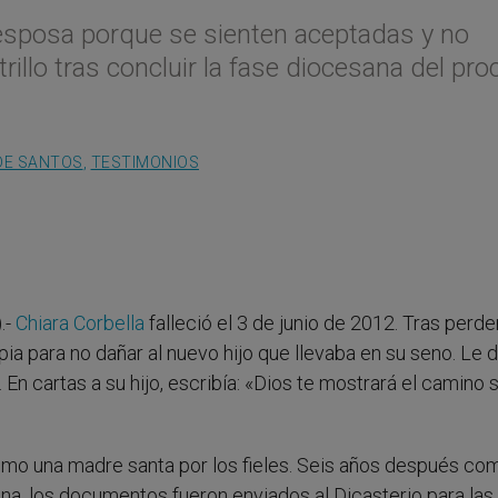
esposa porque se sienten aceptadas y no
trillo tras concluir la fase diocesana del pr
DE SANTOS
,
TESTIMONIOS
.-
Chiara Corbella
falleció el 3 de junio de 2012. Tras perde
apia para no dañar al nuevo hijo que llevaba en su seno. Le 
n cartas a su hijo, escribía: «Dios te mostrará el camino s
omo una madre santa por los fieles. Seis años después c
ana, los documentos fueron enviados al Dicasterio para las