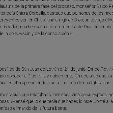
lausura de la primera fase del proceso, monseñor Baldo Re
rtenecía Chiara Corbella, destacó que personas de los rin
creyentes ven en Chiara una amiga de Dios, un testigo elo
e sus vidas, una hermana que intercede ante Dios en mucha
de la conversión y de la consolación.»
asílica de San Juan de Letrán el 21 de junio, Enrico Petrill
ido conocer a Dios feliz y dulcemente. En declaraciones a 
 aún estaba aprendiendo a ser el marido de una futura santa
umentación que relataban la hermosa vida de su esposa, p
sas. «Pensé que lo que tenía que hacer, lo hice: Conté a la
onfesó el marido de la futura beata.