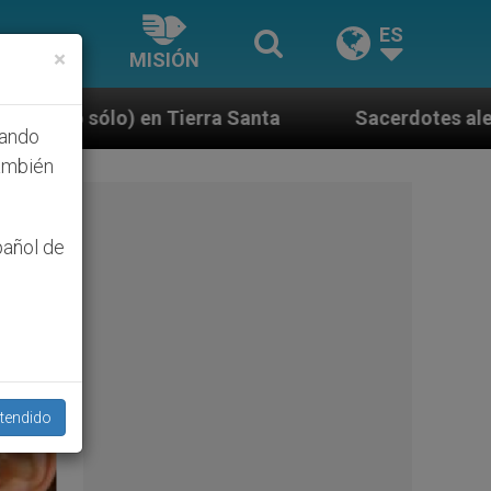
ES
×
MISIÓN
anta
Sacerdotes alemanes fieles al Papa contest
hando
ambién
pañol de
tendido