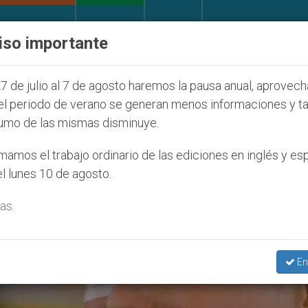
IGLESIA Y MUNDO
DOCUMENTOS
DONATIVOS
iso importante
udíos que afecta a cristianos (y no sólo) en Tierra S
7 de julio al 7 de agosto haremos la pausa anual, aprovec
el periodo de verano se generan menos informaciones y t
umo de las mismas disminuye.
amos el trabajo ordinario de las ediciones en inglés y es
l lunes 10 de agosto.
as.
En