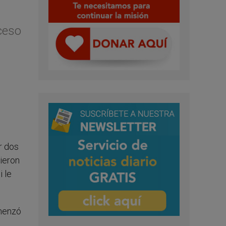
oceso
r dos
dieron
i le
omenzó