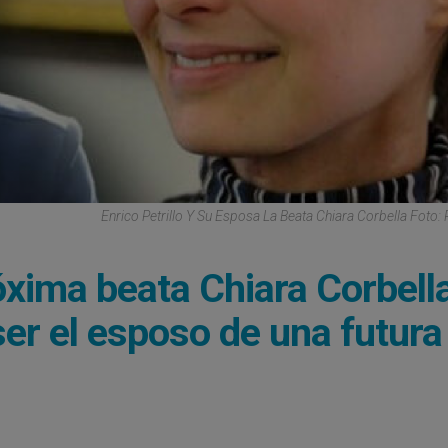
Enrico Petrillo Y Su Esposa La Beata Chiara Corbella Foto: 
óxima beata Chiara Corbella
er el esposo de una futura