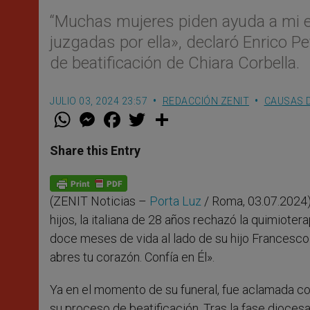
“Muchas mujeres piden ayuda a mi 
juzgadas por ella», declaró Enrico Pe
de beatificación de Chiara Corbella.
JULIO 03, 2024 23:57
REDACCIÓN ZENIT
CAUSAS 
W
M
F
T
S
h
e
a
w
h
a
s
c
i
a
t
s
e
t
r
Share this Entry
s
e
b
t
e
A
n
o
e
p
g
o
r
p
e
k
(ZENIT Noticias –
Porta Luz
/ Roma, 03.07.2024)
r
hijos, la italiana de 28 años rechazó la quimioter
doce meses de vida al lado de su hijo Francesco. E
abres tu corazón. Confía en Él».
Ya en el momento de su funeral, fue aclamada c
su proceso de beatificación. Tras la fase dioces