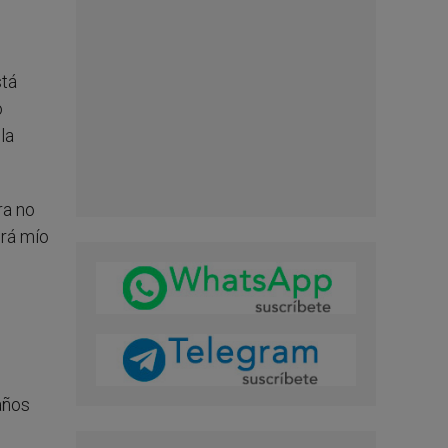
stá
o
la
ra no
erá mío
 años