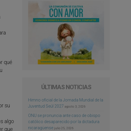
s
ara
or qué
su
ÚLTIMAS NOTICIAS
Himno oficial de la Jornada Mundial de la
or su
Juventud Seúl 2027
agosto 3, 2026
ONU se pronuncia ante caso de obispo
es algo
católico desaparecido por la dictadura
nicaragüense
er que
julio 25, 2026