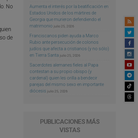
lo. No
Aumenta el interés por la beatificación en
Estados Unidos de los mártires de
Georgia que murieron defendiendo el
matrimonio
julio 25, 2026
quien
Franciscanos piden ayuda a Marco
oso de
Rubio ante persecución de colonos
judíos que afecta a cristianos (y no sólo)
en Tierra Santa
julio 25, 2026
Sacerdotes alemanes fieles al Papa
contestan a su propio obispo (y
cardenal) quien les orilla a bendecir
parejas del mismo sexo en importante
diócesis
julio 25, 2026
PUBLICACIONES MÁS
VISTAS