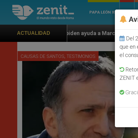
PAPA LEÓN XIV
ROMA
Av
den ayuda a Marco Rubio ante persecución de colonos j
ACTUALIDAD
Del 2
que en 
el cons
,
CAUSAS DE SANTOS
TESTIMONIOS
Retom
ZENIT e
Graci