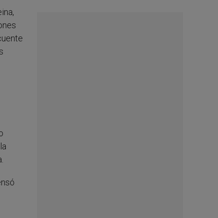
ina,
cones
cuente
s
o
la
.
ensó