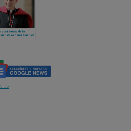
 está detrás de la
ción de canonización de
cto XVI y de que sea
ado doctor de la Iglesia?
NIOS