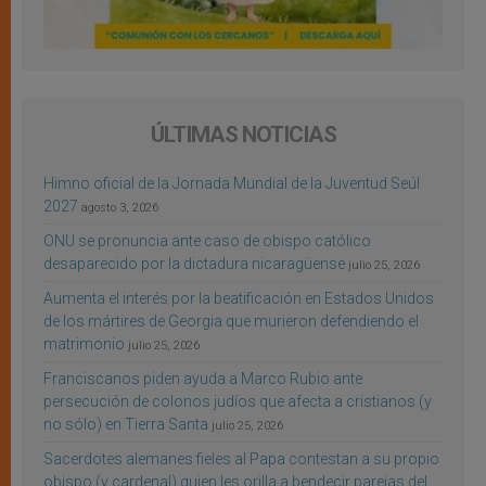
ÚLTIMAS NOTICIAS
Himno oficial de la Jornada Mundial de la Juventud Seúl
2027
agosto 3, 2026
ONU se pronuncia ante caso de obispo católico
desaparecido por la dictadura nicaragüense
julio 25, 2026
Aumenta el interés por la beatificación en Estados Unidos
de los mártires de Georgia que murieron defendiendo el
matrimonio
julio 25, 2026
Franciscanos piden ayuda a Marco Rubio ante
persecución de colonos judíos que afecta a cristianos (y
no sólo) en Tierra Santa
julio 25, 2026
Sacerdotes alemanes fieles al Papa contestan a su propio
obispo (y cardenal) quien les orilla a bendecir parejas del