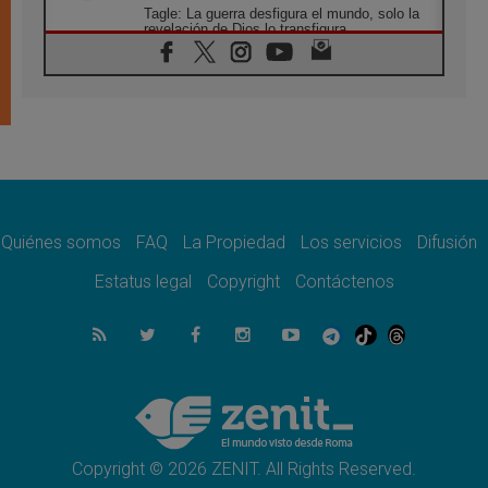
Tagle: La guerra desfigura el mundo, solo la
revelación de Dios lo transfigura
07.08.2026
Presentada la Trienal de Arte de las
Universidades Católicas: «Exercises in
Empathy»
07.08.2026
Fortunatus Nwachukwu: la comunicación
como misión al servicio del Evangelio
07.08.2026
SIGNIS 2026, dar voz a las religiosas en el
espacio público
Quiénes somos
FAQ
La Propiedad
Los servicios
Difusión
07.08.2026
Estatus legal
Copyright
Contáctenos
Lanzan un proyecto de empoderamiento
digital para mujeres líderes en África
07.08.2026
Programa oficial del Viaje Apostólico del
Papa León XIV a Francia
07.08.2026
Obispos de Ecuador: El bien de las familias
no admite premuras legislativas
Copyright © 2026 ZENIT. All Rights Reserved.