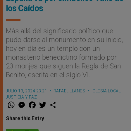
los Caídos
Más allá del significado político que
pudo darse al monumento en su inicio,
hoy en día es un templo con un
monasterio benedictino formado por
23 monjes que siguen la Regla de San
Benito, escrita en el siglo VI.
JULIO 13, 2024 23:21
RAFAEL LLANES
IGLESIA LOCAL
,
JUSTICIA Y PAZ
W
M
F
T
S
h
e
a
w
h
a
s
c
i
a
t
s
e
t
r
Share this Entry
s
e
b
t
e
A
n
o
e
p
g
o
r