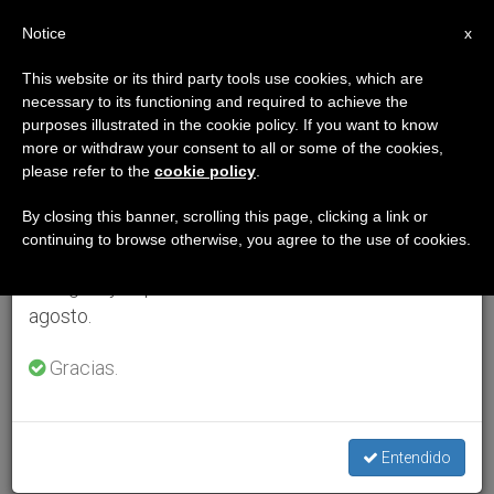
ES
Notice
×
x
Aviso importante
This website or its third party tools use cookies, which are
necessary to its functioning and required to achieve the
Del 27 de julio al 7 de agosto haremos la pausa
purposes illustrated in the cookie policy. If you want to know
anual, aprovechando que en el periodo de verano
more or withdraw your consent to all or some of the cookies,
please refer to the
cookie policy
.
se generan menos informaciones y también el
consumo de las mismas disminuye.
By closing this banner, scrolling this page, clicking a link or
continuing to browse otherwise, you agree to the use of cookies.
Retomamos el trabajo ordinario de las ediciones
en inglés y español de ZENIT el lunes 10 de
agosto.
Gracias.
Entendido