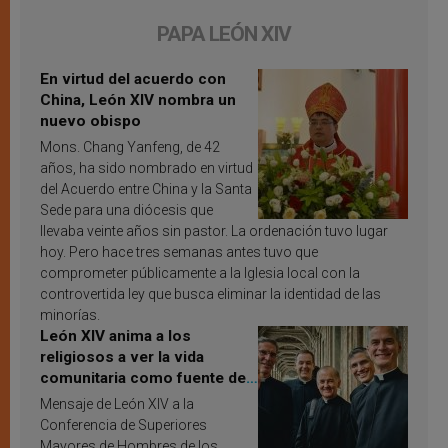
PAPA LEÓN XIV
En virtud del acuerdo con
China, León XIV nombra un
nuevo obispo
Mons. Chang Yanfeng, de 42
años, ha sido nombrado en virtud
del Acuerdo entre China y la Santa
Sede para una diócesis que
llevaba veinte años sin pastor. La ordenación tuvo lugar
hoy. Pero hace tres semanas antes tuvo que
comprometer públicamente a la Iglesia local con la
controvertida ley que busca eliminar la identidad de las
minorías.
León XIV anima a los
religiosos a ver la vida
comunitaria como fuente de
inspiración y santificación
Mensaje de León XIV a la
Conferencia de Superiores
Mayores de Hombres de los