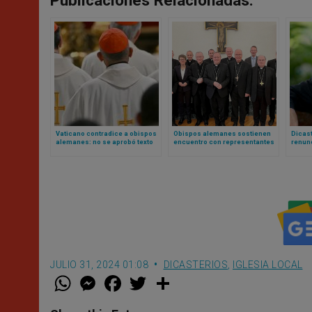
Publicaciones Relacionadas:
Vaticano contradice a obispos
Obispos alemanes sostienen
Dicast
alemanes: no se aprobó texto
encuentro con representantes
renunc
para bendición de parejas
del Papa para debatir
Herald
homosexuales
“Conferencia Sinodal” y otros
temas ideológicos
JULIO 31, 2024 01:08
DICASTERIOS
,
IGLESIA LOCAL
W
M
F
T
S
h
e
a
w
h
a
s
c
i
a
t
s
e
t
r