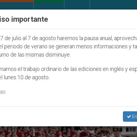
IGLESIA Y MUNDO
DOCUMENTOS
DONATIVOS
iso importante
os que afecta a cristianos (y no sólo) en Tierra Sant
7 de julio al 7 de agosto haremos la pausa anual, aprovec
el periodo de verano se generan menos informaciones y t
umo de las mismas disminuye.
amos el trabajo ordinario de las ediciones en inglés y es
l lunes 10 de agosto.
as.
En