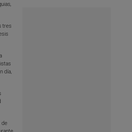
uias,
 tres
esis
a
istas
 día,
s
d
o de
urante