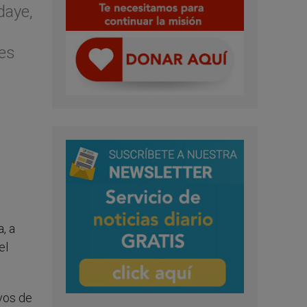
daye,
nes
, a
el
vos de