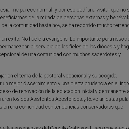
lesia, me parece normal -y por eso pedí una visita- que no 
neficiarnos de la mirada de personas externas y benévola
o de la comunidad hasta hoy, se ha recorrido mucho terreno
s un éxito. No huele a evangelio. Lo importante para nosotr
rmanezcan al servicio de los fieles de las diócesis y hag
 excepcional de una comunidad con muchos sacerdotes y
ajar en el tema de la pastoral vocacional y su acogida,
 un mejor discernimiento y una cierta prudencia en el ingr
oceso de renovación de la educación inicial y permanente a 
raron los dos Asistentes Apostólicos. ¿Revelan estas pal
es en una comunidad con tendencias conservadoras que
 las enseñanzas del Concilio Vaticano II, son muy atentos