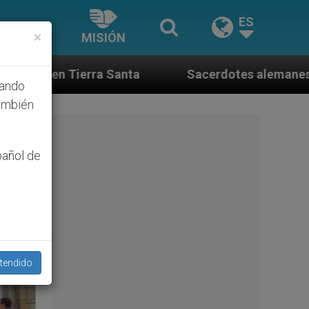
ES
×
MISIÓN
a
Sacerdotes alemanes fieles al Papa contestan 
hando
ambién
pañol de
tendido