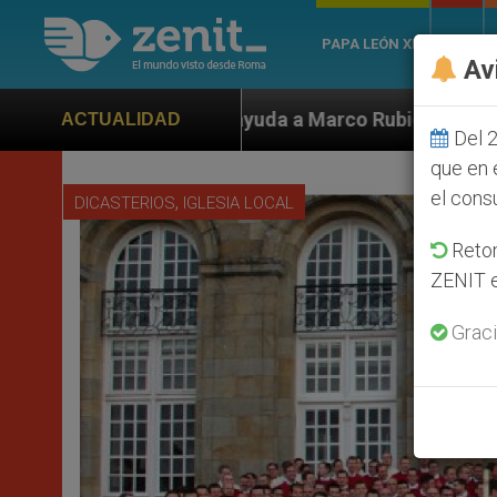
PAPA LEÓN XIV
ROMA
Av
 ayuda a Marco Rubio ante persecución de colonos judí
ACTUALIDAD
Del 2
que en 
el cons
,
DICASTERIOS
IGLESIA LOCAL
Retom
ZENIT e
Graci