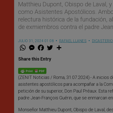
Matthieu Dupont, Obispo de Laval, 
como Asistentes Apostólicos. Ambos
relectura histórica de la fundación,
de exmiembros contra el padre Jean
JULIO 31, 2024 01:08
RAFAEL LLANES
DICASTERI
W
M
F
T
S
h
e
a
w
h
a
s
c
i
a
t
s
e
t
r
Share this Entry
s
e
b
t
e
A
n
o
e
p
g
o
r
p
e
k
(ZENIT Noticias / Roma, 31.07.2024).- A inicios d
r
asistentes apostólicos para acompañar a la Com
petición de su superior, Don Paul Préaux. Esta r
padre Jean-François Guérin, que se enmarcan en 
Monseñor Matthieu Dupont, Obispo de Laval, dest