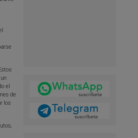
el
parse
Estos
 un
o el
ones de
r los
utos,