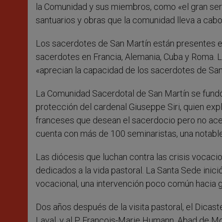
la Comunidad y sus miembros, como «el gran servi
santuarios y obras que la comunidad lleva a cabo
Los sacerdotes de San Martín están presentes 
sacerdotes en Francia, Alemania, Cuba y Roma. 
«aprecian la capacidad de los sacerdotes de San 
La Comunidad Sacerdotal de San Martín se fundó 
protección del cardenal Giuseppe Siri, quien exp
franceses que desean el sacerdocio pero no acep
cuenta con más de 100 seminaristas, una notable
Las diócesis que luchan contra las crisis vocac
dedicados a la vida pastoral. La Santa Sede inici
vocacional, una intervención poco común hacia g
Dos años después de la visita pastoral, el Dicas
Laval, y al P. François-Marie Humann, Abad de 