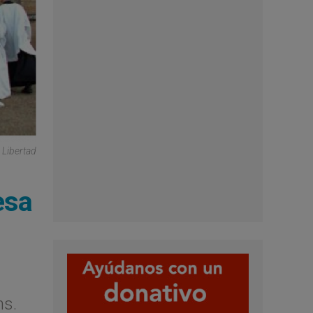
 Libertad
esa
ns.