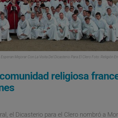
peran Mejorar Con La Visita Del Dicasterio Para El Clero Foto: Religión En
 comunidad religiosa franc
ones
al, el Dicasterio para el Clero nombró a Mo