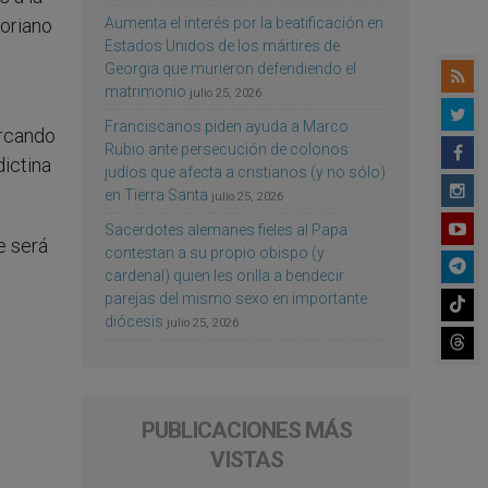
Aumenta el interés por la beatificación en
goriano
Estados Unidos de los mártires de
Georgia que murieron defendiendo el
matrimonio
julio 25, 2026
Franciscanos piden ayuda a Marco
arcando
Rubio ante persecución de colonos
dictina
judíos que afecta a cristianos (y no sólo)
en Tierra Santa
julio 25, 2026
Sacerdotes alemanes fieles al Papa
e será
contestan a su propio obispo (y
cardenal) quien les orilla a bendecir
parejas del mismo sexo en importante
diócesis
julio 25, 2026
PUBLICACIONES MÁS
VISTAS