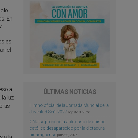
solo
s. En
”.
os es
an el
eso a
ÚLTIMAS NOTICIAS
la luz
abras
Himno oficial de la Jornada Mundial de la
Juventud Seúl 2027
agosto 3, 2026
ONU se pronuncia ante caso de obispo
católico desaparecido por la dictadura
nicaragüense
julio 25, 2026
 a la