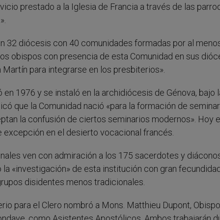
cio prestado a la Iglesia de Francia a través de las parroq
».
en 32 diócesis con 40 comunidades formadas por al menos
Los obispos con presencia de esta Comunidad en sus dióc
Martín para integrarse en los presbiterios».
en 1976 y se instaló en la archidiócesis de Génova, bajo l
licó que la Comunidad nació «para la formación de seminar
tan la confusión de ciertos seminarios modernos». Hoy en
 excepción en el desierto vocacional francés.
ionales ven con admiración a los 175 sacerdotes y diácono
ó la «investigación» de esta institución con gran fecundida
rupos disidentes menos tradicionales.
terio para el Clero nombró a Mons. Matthieu Dupont, Obisp
Mondaye, como Asistentes Apostólicos. Ambos trabajarán d