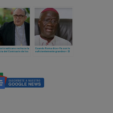
erio vaticano rechaza la
Cuando Roma dice «Ya son lo
ia del Comisario de los
suficientemente grandes»: El
os del Evangelio
arzobispo de Acra llama a la
autosuficiencia