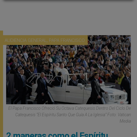
,
AUDIENCIA GENERAL
PAPA FRANCISCO
El Papa Francisco Ofreció Su Octava Catequesis Dentro Del Ciclo De
Catequesis “El Espíritu Santo Que Guía A La Iglesia” Foto: Vatican
Media
2 maneras como el Espíritu