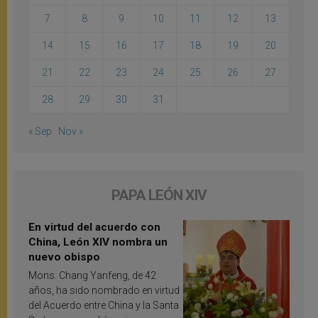
7
8
9
10
11
12
13
14
15
16
17
18
19
20
21
22
23
24
25
26
27
28
29
30
31
« Sep
Nov »
PAPA LEÓN XIV
En virtud del acuerdo con
China, León XIV nombra un
nuevo obispo
Mons. Chang Yanfeng, de 42
años, ha sido nombrado en virtud
del Acuerdo entre China y la Santa