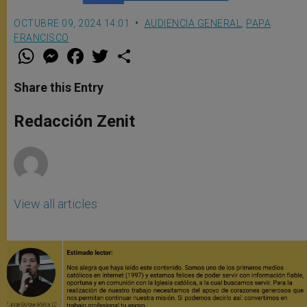
OCTUBRE 09, 2024 14:01
AUDIENCIA GENERAL
,
PAPA
FRANCISCO
W
M
F
T
S
h
e
a
w
h
a
s
c
i
a
t
s
e
t
r
Share this Entry
s
e
b
t
e
A
n
o
e
p
g
o
r
Redacción Zenit
p
e
k
r
View all articles