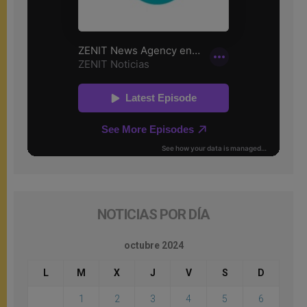
NOTICIAS POR DÍA
octubre 2024
L
M
X
J
V
S
D
1
2
3
4
5
6