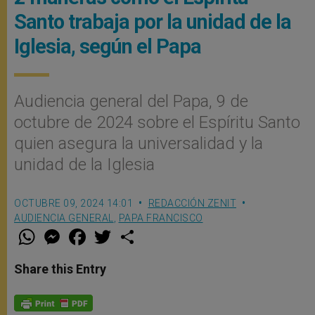
Santo trabaja por la unidad de la
Iglesia, según el Papa
Audiencia general del Papa, 9 de
octubre de 2024 sobre el Espíritu Santo
quien asegura la universalidad y la
unidad de la Iglesia
OCTUBRE 09, 2024 14:01
REDACCIÓN ZENIT
AUDIENCIA GENERAL
,
PAPA FRANCISCO
W
M
F
T
S
h
e
a
w
h
a
s
c
i
a
t
s
e
t
r
Share this Entry
s
e
b
t
e
A
n
o
e
p
g
o
r
p
e
k