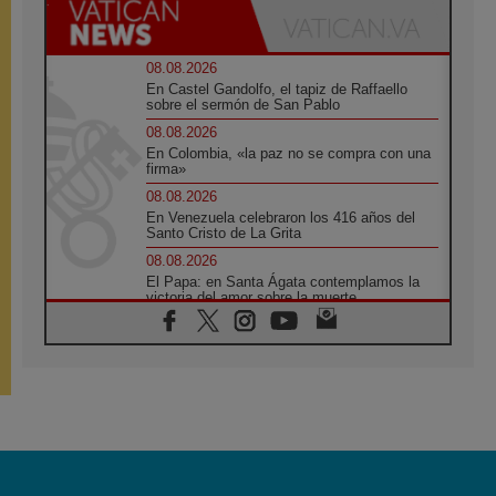
08.08.2026
En Castel Gandolfo, el tapiz de Raffaello
sobre el sermón de San Pablo
08.08.2026
En Colombia, «la paz no se compra con una
firma»
08.08.2026
En Venezuela celebraron los 416 años del
Santo Cristo de La Grita
08.08.2026
El Papa: en Santa Ágata contemplamos la
victoria del amor sobre la muerte
08.08.2026
León XIV visitará el Santuario de la Madre
del Buen Consejo de Genazzano
07.08.2026
Filipinas: el Vicariato Apostólico de Calapán
se convierte en diócesis
07.08.2026
Honduras: Los desplazados invisibles de una
crisis olvidada