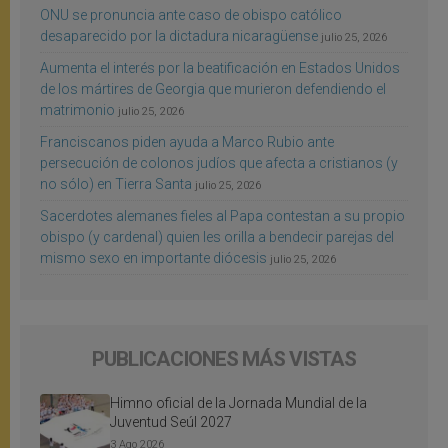
ONU se pronuncia ante caso de obispo católico
desaparecido por la dictadura nicaragüense
julio 25, 2026
Aumenta el interés por la beatificación en Estados Unidos
de los mártires de Georgia que murieron defendiendo el
matrimonio
julio 25, 2026
Franciscanos piden ayuda a Marco Rubio ante
persecución de colonos judíos que afecta a cristianos (y
no sólo) en Tierra Santa
julio 25, 2026
Sacerdotes alemanes fieles al Papa contestan a su propio
obispo (y cardenal) quien les orilla a bendecir parejas del
mismo sexo en importante diócesis
julio 25, 2026
PUBLICACIONES MÁS VISTAS
Himno oficial de la Jornada Mundial de la
Juventud Seúl 2027
3 Ago 2026