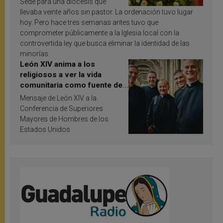
Sede para una diócesis que
llevaba veinte años sin pastor. La ordenación tuvo lugar
hoy. Pero hace tres semanas antes tuvo que
comprometer públicamente a la Iglesia local con la
controvertida ley que busca eliminar la identidad de las
minorías.
León XIV anima a los
religiosos a ver la vida
comunitaria como fuente de
inspiración y santificación
Mensaje de León XIV a la
Conferencia de Superiores
Mayores de Hombres de los
Estados Unidos