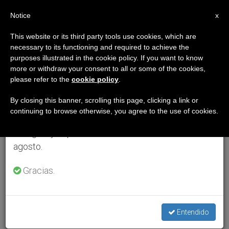
ES
Notice
×
x
Aviso importante
This website or its third party tools use cookies, which are
necessary to its functioning and required to achieve the
Del 27 de julio al 7 de agosto haremos la pausa
purposes illustrated in the cookie policy. If you want to know
anual, aprovechando que en el periodo de verano
more or withdraw your consent to all or some of the cookies,
please refer to the
cookie policy
.
se generan menos informaciones y también el
consumo de las mismas disminuye.
By closing this banner, scrolling this page, clicking a link or
continuing to browse otherwise, you agree to the use of cookies.
Retomamos el trabajo ordinario de las ediciones
en inglés y español de ZENIT el lunes 10 de
agosto.
Gracias.
Entendido