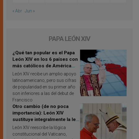
« Abr
Jun »
PAPA LEÓN XIV
¿Qué tan popular es el Papa
León XIV en los 6 países con
más católicos de América
Latina en 2026? Publican
León XIV recibe un amplio apoyo
resultados de investigación
latinoamericano, pero sus cifras
de popularidad en su primer año
son inferiores a las del debut de
Francisco
Otro cambio (de no poca
importancia): León XIV
sustituye integralmente la ley
vaticana de Papa Francisco
León XIV reescribe la lógica
constitucional del Vaticano,