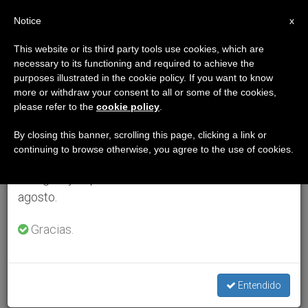
ES
Notice
×
x
Aviso importante
This website or its third party tools use cookies, which are
necessary to its functioning and required to achieve the
Del 27 de julio al 7 de agosto haremos la pausa
purposes illustrated in the cookie policy. If you want to know
anual, aprovechando que en el periodo de verano
more or withdraw your consent to all or some of the cookies,
please refer to the
cookie policy
.
se generan menos informaciones y también el
consumo de las mismas disminuye.
By closing this banner, scrolling this page, clicking a link or
continuing to browse otherwise, you agree to the use of cookies.
Retomamos el trabajo ordinario de las ediciones
en inglés y español de ZENIT el lunes 10 de
agosto.
Gracias.
Entendido