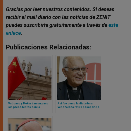
Gracias por leer nuestros contenidos. Si deseas
recibir el mail diario con las noticias de ZENIT
puedes suscribirte gratuitamente a través de
este
enlace
.
Publicaciones Relacionadas:
Vaticano y Pekín dan un paso
Así fue como la dictadura
sin precedentes con la
venezolana retiró pasaporte a
creación de una nueva
cardenal y le impidió salir del
diócesis en el norte de China
país