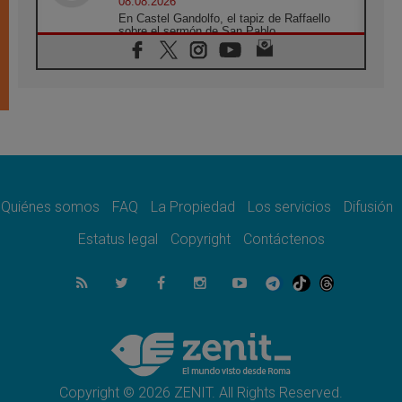
08.08.2026
En Castel Gandolfo, el tapiz de Raffaello
sobre el sermón de San Pablo
08.08.2026
En Colombia, «la paz no se compra con una
firma»
08.08.2026
En Venezuela celebraron los 416 años del
Santo Cristo de La Grita
08.08.2026
El Papa: en Santa Ágata contemplamos la
victoria del amor sobre la muerte
Quiénes somos
FAQ
La Propiedad
Los servicios
Difusión
08.08.2026
León XIV visitará el Santuario de la Madre
Estatus legal
Copyright
Contáctenos
del Buen Consejo de Genazzano
07.08.2026
Filipinas: el Vicariato Apostólico de Calapán
se convierte en diócesis
07.08.2026
Honduras: Los desplazados invisibles de una
crisis olvidada
Copyright © 2026 ZENIT. All Rights Reserved.