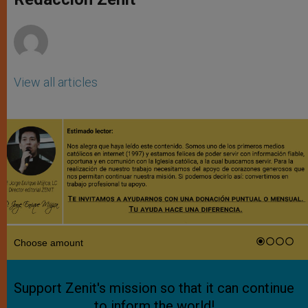
p
e
k
r
View all articles