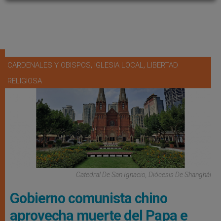
,
,
CARDENALES Y OBISPOS
IGLESIA LOCAL
LIBERTAD
RELIGIOSA
Catedral De San Ignacio, Diócesis De Shanghái
Gobierno comunista chino
aprovecha muerte del Papa e