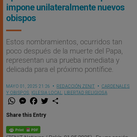
impone unilateralmente nuevos
obispos
Estos nombramientos, ocurridos tan
poco después de la muerte del Papa,
representan una prueba inmediata y
delicada para el próximo pontífice.
MAYO 01, 2025 21:26
REDACCIÓN ZENIT
CARDENALES
Y OBISPOS
,
IGLESIA LOCAL
,
LIBERTAD RELIGIOSA
W
M
F
T
S
h
e
a
w
h
a
s
c
i
a
t
s
e
t
r
Share this Entry
s
e
b
t
e
A
n
o
e
p
g
o
r
p
e
k