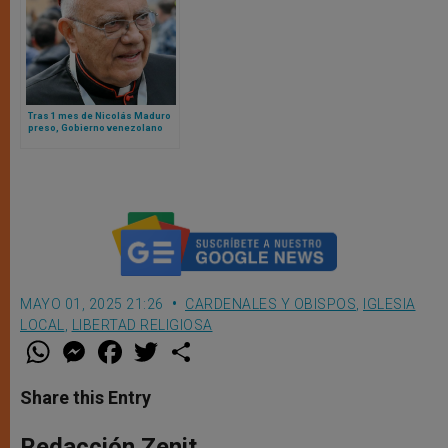
Tras 1 mes de Nicolás Maduro
preso, Gobierno venezolano
restituye pasaporte al cardenal
Porras
MAYO 01, 2025 21:26
CARDENALES Y OBISPOS
,
IGLESIA
LOCAL
,
LIBERTAD RELIGIOSA
W
M
F
T
S
h
e
a
w
h
a
s
c
i
a
t
s
e
t
r
Share this Entry
s
e
b
t
e
A
n
o
e
p
g
o
r
Redacción Zenit