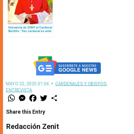
Entrevista de ZENIT al Cardenal
Bustillo: “Ser cardenal es ante
todo una responsabilidad de
comunión”
MAYO 22, 2025 01:04
CARDENALES Y OBISPOS
,
ENTREVISTA
W
M
F
T
S
h
e
a
w
h
a
s
c
i
a
t
s
e
t
r
Share this Entry
s
e
b
t
e
A
n
o
e
p
g
o
r
Redacción Zenit
p
e
k
r