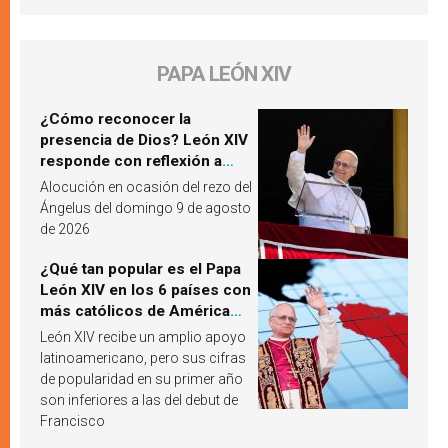
PAPA LEÓN XIV
¿Cómo reconocer la
presencia de Dios? León XIV
responde con reflexión a
partir de un pasaje del
Alocución en ocasión del rezo del
Evangelio
Ángelus del domingo 9 de agosto
de 2026
¿Qué tan popular es el Papa
León XIV en los 6 países con
más católicos de América
Latina en 2026? Publican
León XIV recibe un amplio apoyo
resultados de investigación
latinoamericano, pero sus cifras
de popularidad en su primer año
son inferiores a las del debut de
Francisco