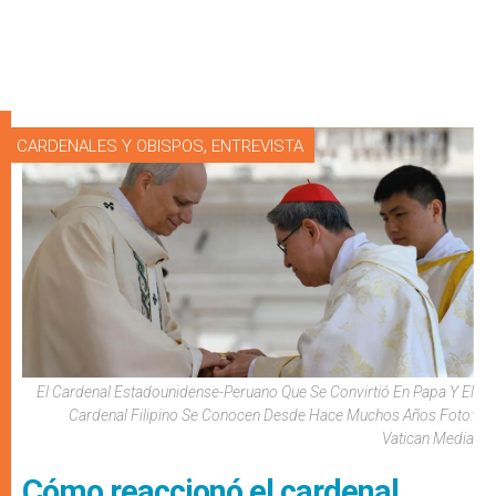
,
CARDENALES Y OBISPOS
ENTREVISTA
El Cardenal Estadounidense-Peruano Que Se Convirtió En Papa Y El
Cardenal Filipino Se Conocen Desde Hace Muchos Años Foto:
Vatican Media
Cómo reaccionó el cardenal