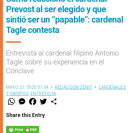
Prevost al ser elegido y que
sintió ser un “papable”: cardenal
Tagle contesta
Entrevista al cardenal filipino Antonio
Tagle sobre su experiencia en el
Cónclave
MAYO 22, 2025 01:04
REDACCIÓN ZENIT
CARDENALES
Y OBISPOS
,
ENTREVISTA
W
M
F
T
S
h
e
a
w
h
a
s
c
i
a
t
s
e
t
r
Share this Entry
s
e
b
t
e
A
n
o
e
p
g
o
r
p
e
k