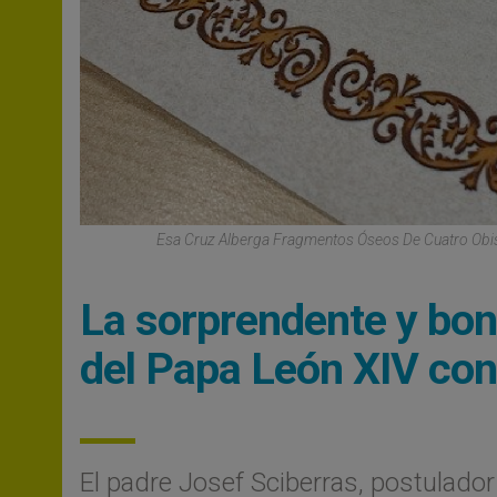
Esa Cruz Alberga Fragmentos Óseos De Cuatro Obi
La sorprendente y boni
del Papa León XIV con 
El padre Josef Sciberras, postulador