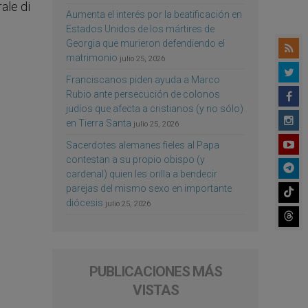
Aumenta el interés por la beatificación en
Estados Unidos de los mártires de
Georgia que murieron defendiendo el
matrimonio
julio 25, 2026
Franciscanos piden ayuda a Marco
Rubio ante persecución de colonos
judíos que afecta a cristianos (y no sólo)
en Tierra Santa
julio 25, 2026
Sacerdotes alemanes fieles al Papa
contestan a su propio obispo (y
cardenal) quien les orilla a bendecir
parejas del mismo sexo en importante
diócesis
julio 25, 2026
PUBLICACIONES MÁS
VISTAS