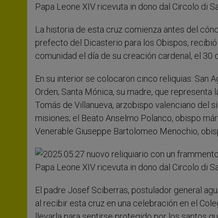
La historia de esta cruz comienza antes del cón
prefecto del Dicasterio para los Obispos, recib
comunidad el día de su creación cardenal, el 30
En su interior se colocaron cinco reliquias: San A
Orden; Santa Mónica, su madre, que representa la
Tomás de Villanueva, arzobispo valenciano del si
misiones; el Beato Anselmo Polanco, obispo márti
Venerable Giuseppe Bartolomeo Menochio, obispo 
El padre Josef Sciberras, postulador general ag
al recibir esta cruz en una celebración en el Col
llevarla para sentirse protegido por los santos que 