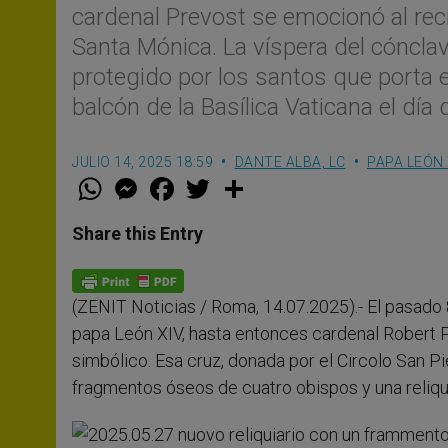
cardenal Prevost se emocionó al reci
Santa Mónica. La víspera del cónclave,
protegido por los santos que porta en e
balcón de la Basílica Vaticana el día 
JULIO 14, 2025 18:59
DANTE ALBA, LC
PAPA LEÓN 
W
M
F
T
S
h
e
a
w
h
a
s
c
i
a
t
s
e
t
r
Share this Entry
s
e
b
t
e
A
n
o
e
p
g
o
r
p
e
k
(ZENIT Noticias / Roma, 14.07.2025).- El pasado 
r
papa León XIV, hasta entonces cardenal Robert Pr
simbólico. Esa cruz, donada por el Circolo San Pi
fragmentos óseos de cuatro obispos y una reli