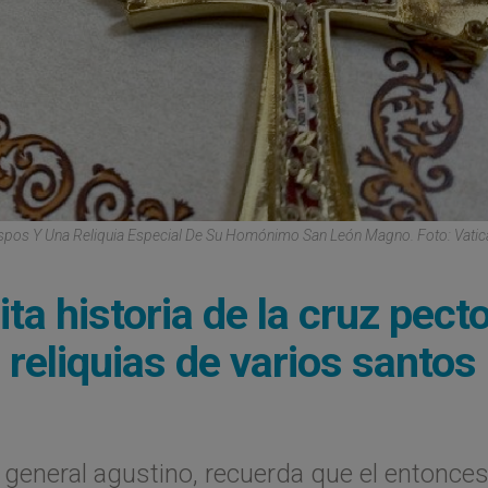
spos Y Una Reliquia Especial De Su Homónimo San León Magno. Foto: Vati
ta historia de la cruz pecto
reliquias de varios santos
 general agustino, recuerda que el entonce