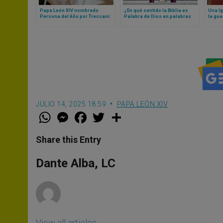
Papa León XIV nombrado
¿En qué sentido la Biblia es
Una Ig
Persona del Año por Treccani:
Palabra de Dios en palabras
la gue
un pontificado de fuerza sutil e
humanas? Papa León XIV
realid
influencia medida
responde
el rie
crist
JULIO 14, 2025 18:59
PAPA LEÓN XIV
W
M
F
T
S
h
e
a
w
h
a
s
c
i
a
t
s
e
t
r
Share this Entry
s
e
b
t
e
A
n
o
e
p
g
o
r
Dante Alba, LC
p
e
k
r
View all articles