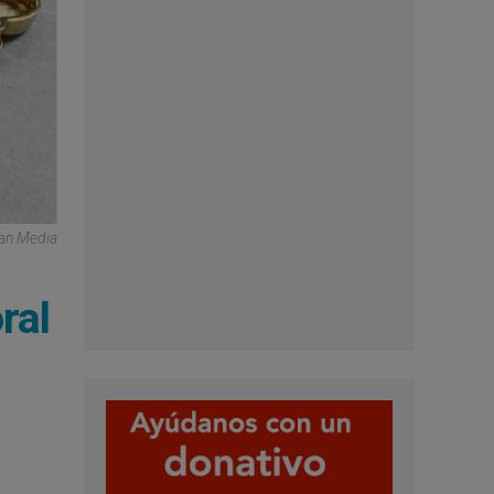
can Media
ral
s