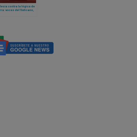
lesia contra la lógica de
rra: voces del Vaticano,
ades de Oriente Medio y
sgo de la desaparición del
ianismo