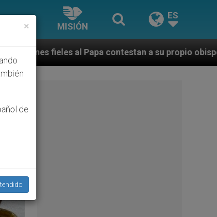
ES
×
MISIÓN
estan a su propio obispo (y cardenal) quien les orilla
hando
ambién
pañol de
tendido