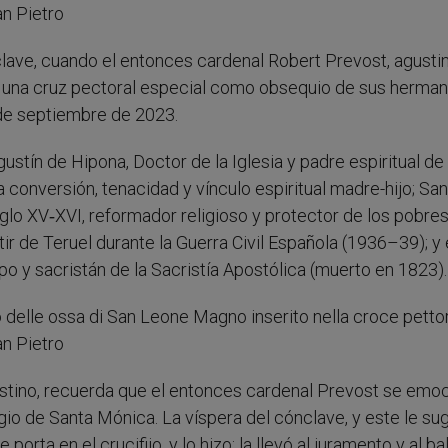
clave, cuando el entonces cardenal Robert Prevost, agusti
ió una cruz pectoral especial como obsequio de sus herma
 de septiembre de 2023.
gustín de Hipona, Doctor de la Iglesia y padre espiritual de 
 conversión, tenacidad y vínculo espiritual madre-hijo; Sa
glo XV‑XVI, reformador religioso y protector de los pobres
r de Teruel durante la Guerra Civil Española (1936–39); y 
y sacristán de la Sacristía Apostólica (muerto en 1823).
ustino, recuerda que el entonces cardenal Prevost se emo
egio de Santa Mónica. La víspera del cónclave, y este le sug
porta en el crucifijo, y lo hizo: la llevó al juramento y al b