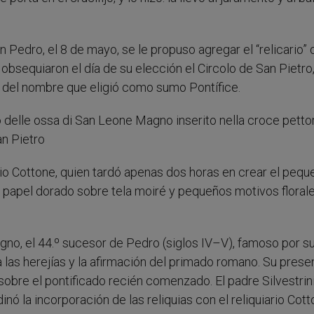
Pedro, el 8 de mayo, se le propuso agregar el “relicario” 
e obsequiaron el día de su elección el Circolo de San Pietro
r del nombre que eligió como sumo Pontífice.
onio Cottone, quien tardó apenas dos horas en crear el peq
de papel dorado sobre tela moiré y pequeños motivos floral
gno, el 44.º sucesor de Pedro (siglos IV–V), famoso por s
ra las herejías y la afirmación del primado romano. Su prese
 sobre el pontificado recién comenzado. El padre Silvestrini
nó la incorporación de las reliquias con el reliquiario Cott