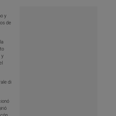
no y
nos de
la
nto
 y
el
cionó
irió
alcón