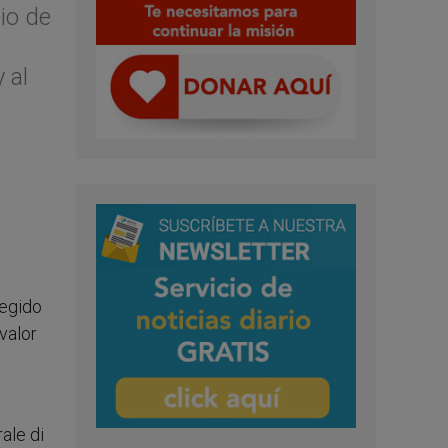
io de
 al
legido
valor