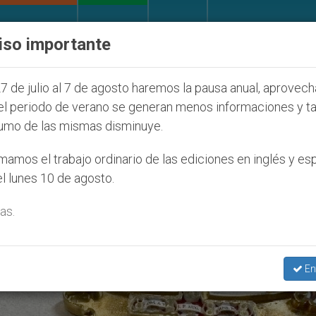
IGLESIA Y MUNDO
DOCUMENTOS
DONATIVOS
iso importante
 Santa
Sacerdotes alemanes fieles al Papa cont
7 de julio al 7 de agosto haremos la pausa anual, aprovec
el periodo de verano se generan menos informaciones y t
umo de las mismas disminuye.
amos el trabajo ordinario de las ediciones en inglés y es
l lunes 10 de agosto.
as.
En