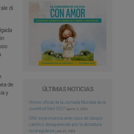
olgada
ón
miso
a
e
nea de
ÚLTIMAS NOTICIAS
ia y
Himno oficial de la Jornada Mundial de la
Juventud Seúl 2027
agosto 3, 2026
ONU se pronuncia ante caso de obispo
católico desaparecido por la dictadura
nicaragüense
julio 25, 2026