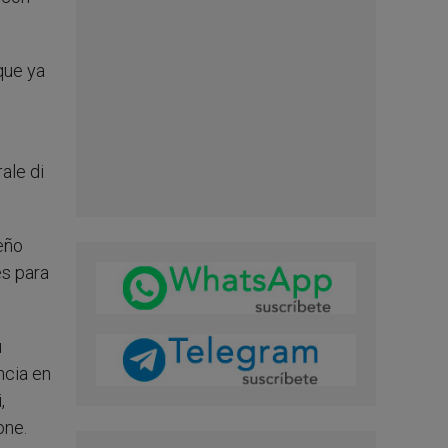
que ya
,
ueño
es para
u
ncia en
,
one.