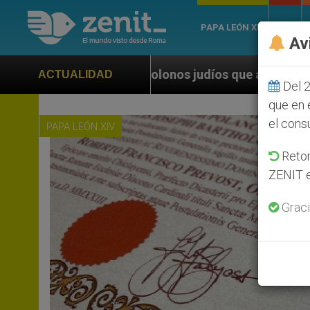
PAPA LEÓN XIV
ROMA
Av
 judíos que afecta a cristianos (y no sólo) en Tierra
ACTUALIDAD
Del 2
que en 
el cons
PAPA LEÓN XIV
Retom
ZENIT e
Graci