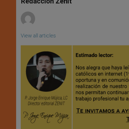
Redacción Zenit
p
e
k
r
View all articles