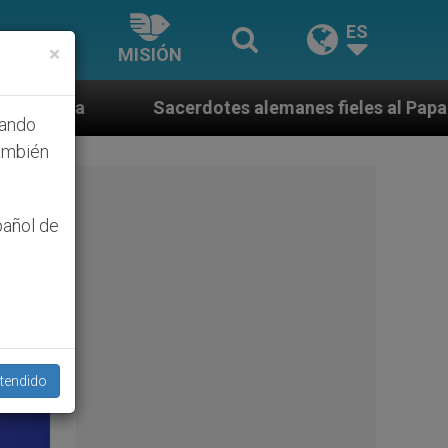
ES
×
MISIÓN
es alemanes fieles al Papa contestan a su propio obis
hando
ambién
pañol de
tendido