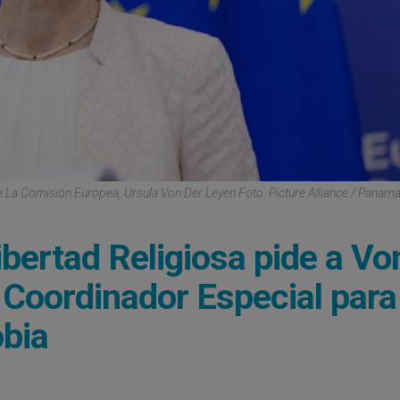
 La Comisión Europea, Ursula Von Der Leyen Foto: Picture Alliance / Panama
ibertad Religiosa pide a Vo
 Coordinador Especial para
obia