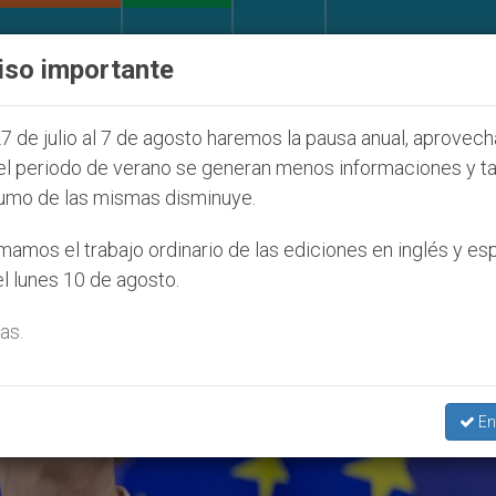
IGLESIA Y MUNDO
DOCUMENTOS
DONATIVOS
iso importante
ristianos (y no sólo) en Tierra Santa
Sacerdot
7 de julio al 7 de agosto haremos la pausa anual, aprovec
el periodo de verano se generan menos informaciones y t
umo de las mismas disminuye.
amos el trabajo ordinario de las ediciones en inglés y es
l lunes 10 de agosto.
as.
En