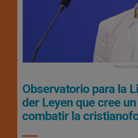
Presidenta De
Observatorio para la L
der Leyen que cree un
combatir la cristianof