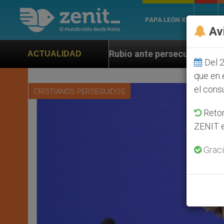
PAPA LEÓN XIV
ROMA
Av
ubio ante persecución de colonos judíos que afecta a c
ACTUALIDAD
Del 2
que en 
el cons
CRISTIANOS PERSEGUIDOS
Retom
ZENIT e
Graci