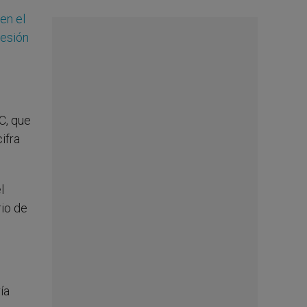
en el
resión
C, que
ifra
l
rio de
ía