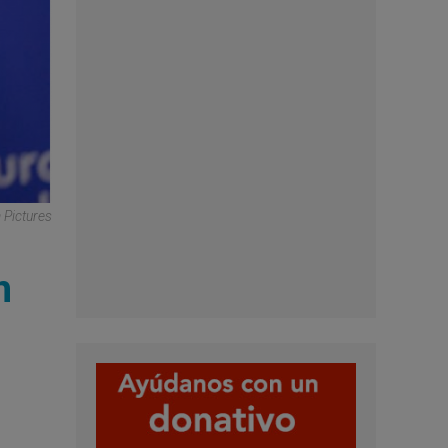
 Pictures
n