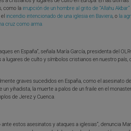
es a cristianos y lugares de culto en Europa. En las últimas
, como la
irrupción de un hombre al grito de “Allahu Akbar” 
, el
incendio intencionado de una iglesia en Baviera
, o
la ag
una cruz como arma.
ues en España”, señala María García, presidenta del OLR
a lugares de culto y símbolos cristianos en nuestro país, c
lmente graves sucedidos en España, como el asesinato de
un yihadista, la muerte a palos de un fraile en el monaste
emplos de Jerez y Cuenca.
 ante estos asesinatos y ataques a iglesias”, denuncia Mar