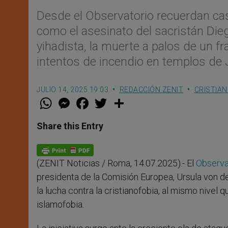
Desde el Observatorio recuerdan c
como el asesinato del sacristán Die
yihadista, la muerte a palos de un fra
intentos de incendio en templos de 
JULIO 14, 2025 19:03
REDACCIÓN ZENIT
CRISTIA
W
M
F
T
S
h
e
a
w
h
a
s
c
i
a
t
s
e
t
r
Share this Entry
s
e
b
t
e
A
n
o
e
p
g
o
r
p
e
k
(ZENIT Noticias / Roma, 14.07.2025).- El
Observat
r
presidenta de la Comisión Europea, Ursula von d
la lucha contra la cristianofobia, al mismo nivel 
islamofobia.