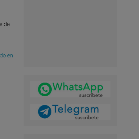
te de
ndo en