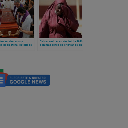
tos misioneros y
Calculando el costo: inicia 2026
s de pastoral católicos
con masacres de cristianos en
sesinado en 2025?
Nigeria. Las cifras detrás de
e revela las cifras
una creciente crisis mundial
de persecución