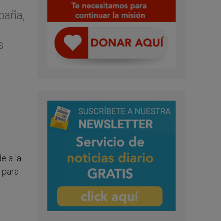
paña,
s
e a la
 para