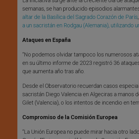
La iniciativa surge ante la creciente ola de ataqu
semanas, se han producido episodios alarmantes
altar de la Basílica del Sagrado Corazón de París
a un sacristán en Rodgau (Alemania), utilizando 
Ataques en España
“No podemos olvidar tampoco los numerosos ataq
en su último informe de 2023 registró 36 ataques 
que aumenta año tras año.
Desde el Observatorio recuerdan casos especia
sacristán Diego Valencia en Algeciras a manos de 
Gilet (Valencia), o los intentos de incendio en t
Compromiso de la Comisión Europea
“La Unión Europea no puede mirar hacia otro lado