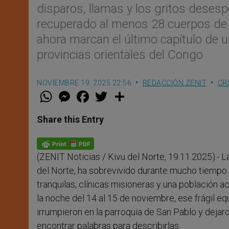
disparos, llamas y los gritos deses
recuperado al menos 28 cuerpos de 
ahora marcan el último capítulo de u
provincias orientales del Congo
NOVIEMBRE 19, 2025 22:56
REDACCIÓN ZENIT
CR
W
M
F
T
S
h
e
a
w
h
a
s
c
i
a
t
s
e
t
r
Share this Entry
s
e
b
t
e
A
n
o
e
p
g
o
r
p
e
k
(ZENIT Noticias / Kivu del Norte, 19.11.2025).- 
r
del Norte, ha sobrevivido durante mucho tiempo gr
tranquilas, clínicas misioneras y una población 
la noche del 14 al 15 de noviembre, ese frágil 
irrumpieron en la parroquia de San Pablo y dejaro
encontrar palabras para describirlas.