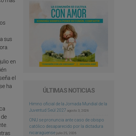
nco más
los
a sus
ora.
ulio en
ién
seña el
 se ha
ÚLTIMAS NOTICIAS
Himno oficial de la Jornada Mundial de la
ica
Juventud Seúl 2027
agosto 3, 2026
n de
ONU se pronuncia ante caso de obispo
nte.
católico desaparecido por la dictadura
ntras
nicaragüense
julio 25, 2026