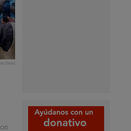
ican News
con