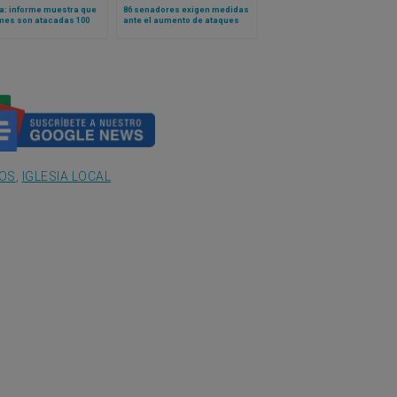
a: informe muestra que
86 senadores exigen medidas
mes son atacadas 100
ante el aumento de ataques
as y se asesina 32
anticristianos en Francia
anos al día en el país
DOS
,
IGLESIA LOCAL