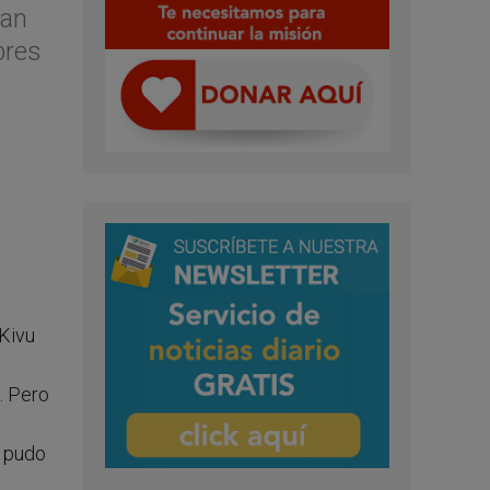
ían
bres
 Kivu
. Pero
s pudo