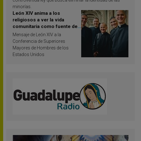
controvertida ley que busca eliminar la identidad de las
minorías.
León XIV anima a los
religiosos a ver la vida
comunitaria como fuente de
inspiración y santificación
Mensaje de León XIV a la
Conferencia de Superiores
Mayores de Hombres de los
Estados Unidos