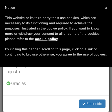
ES
Notice
×
x
Aviso importante
This website or its third party tools use cookies, which are
necessary to its functioning and required to achieve the
Del 27 de julio al 7 de agosto haremos la pausa
purposes illustrated in the cookie policy. If you want to know
anual, aprovechando que en el periodo de verano
more or withdraw your consent to all or some of the cookies,
please refer to the
cookie policy
.
se generan menos informaciones y también el
consumo de las mismas disminuye.
By closing this banner, scrolling this page, clicking a link or
continuing to browse otherwise, you agree to the use of cookies.
Retomamos el trabajo ordinario de las ediciones
en inglés y español de ZENIT el lunes 10 de
agosto.
Gracias.
Entendido