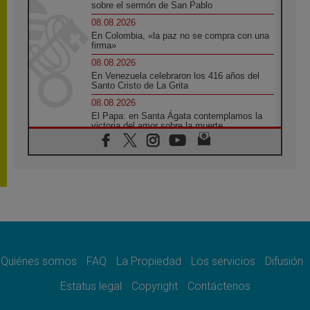
sobre el sermón de San Pablo
08.08.2026
En Colombia, «la paz no se compra con una
firma»
08.08.2026
En Venezuela celebraron los 416 años del
Santo Cristo de La Grita
08.08.2026
El Papa: en Santa Ágata contemplamos la
victoria del amor sobre la muerte
08.08.2026
León XIV visitará el Santuario de la Madre
del Buen Consejo de Genazzano
07.08.2026
Filipinas: el Vicariato Apostólico de Calapán
se convierte en diócesis
07.08.2026
Honduras: Los desplazados invisibles de una
crisis olvidada
Quiénes somos
FAQ
La Propiedad
Los servicios
Difusión
07.08.2026
Bokalic: "En Argentina el Papa León señalará
Estatus legal
Copyright
Contáctenos
el compromiso del cristiano"
07.08.2026