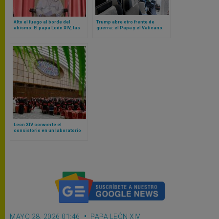
Alto el fuego al borde del
Trump abre otro frente de
abismo: El papa León XIV, las
guerra: el Papa y el Vaticano.
potencias mundiales y la
León XIV responde: «No tengo
batalla moral sobre la guerra
miedo a la administración de
en Oriente Medio
Trump»
León XIV convierte el
consistorio en un laboratorio
para la misión y la gobernanza:
así será el de junio 2026
MAYO 28, 2026 01:46
PAPA LEÓN XIV