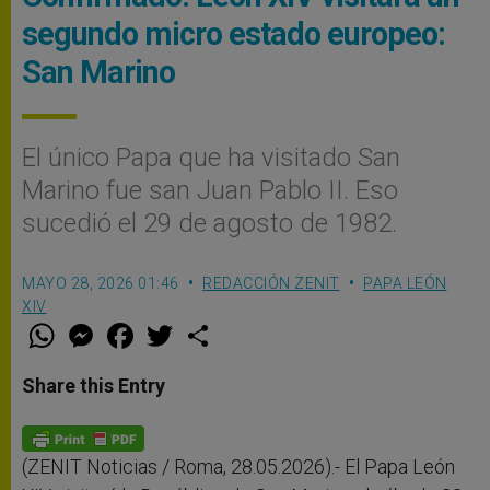
segundo micro estado europeo:
San Marino
El único Papa que ha visitado San
Marino fue san Juan Pablo II. Eso
sucedió el 29 de agosto de 1982.
MAYO 28, 2026 01:46
REDACCIÓN ZENIT
PAPA LEÓN
XIV
W
M
F
T
S
h
e
a
w
h
a
s
c
i
a
t
s
e
t
r
Share this Entry
s
e
b
t
e
A
n
o
e
p
g
o
r
p
e
k
r
(ZENIT Noticias / Roma, 28.05.2026).- El Papa León