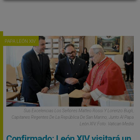
PAPA LEÓN XIV
Sus Excelencias Los Señores Matteo Rossi Y Lorenzo Bugli,
Capitanes Regentes De La República De San Marino, Junto Al Papa
León XIV. Foto: Vatican Media
Confirmado: León XIV visitará un