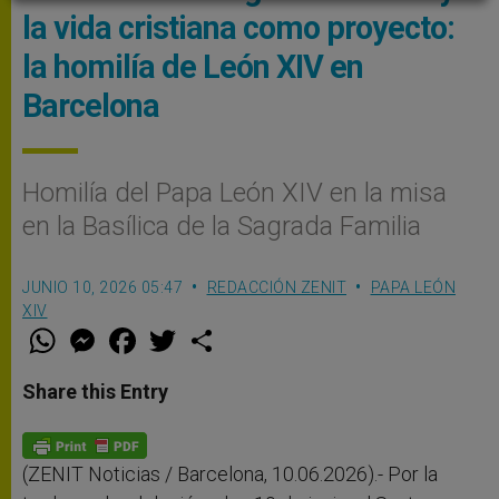
la vida cristiana como proyecto:
la homilía de León XIV en
Barcelona
Homilía del Papa León XIV en la misa
en la Basílica de la Sagrada Familia
JUNIO 10, 2026 05:47
REDACCIÓN ZENIT
PAPA LEÓN
XIV
W
M
F
T
S
h
e
a
w
h
a
s
c
i
a
t
s
e
t
r
Share this Entry
s
e
b
t
e
A
n
o
e
p
g
o
r
p
e
k
r
(ZENIT Noticias / Barcelona, 10.06.2026).- Por la