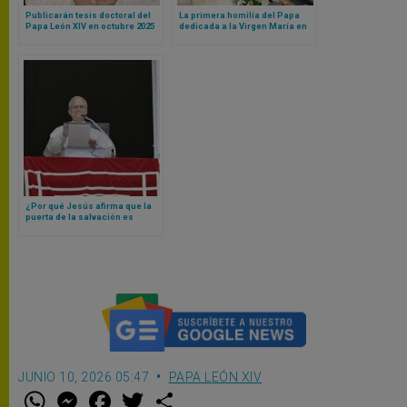
Publicarán tesis doctoral del
La primera homilía del Papa
Papa León XIV en octubre 2025
dedicada a la Virgen María en
el día de la Asunción
¿Por qué Jesús afirma que la
puerta de la salvación es
estrecha? Papa León XIV
responde
JUNIO 10, 2026 05:47
PAPA LEÓN XIV
W
M
F
T
S