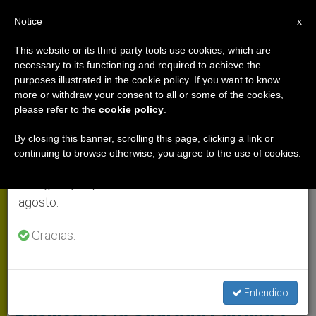
ES
Notice
×
x
Aviso importante
This website or its third party tools use cookies, which are
necessary to its functioning and required to achieve the
Del 27 de julio al 7 de agosto haremos la pausa
PAPA LEÓN XIV
purposes illustrated in the cookie policy. If you want to know
anual, aprovechando que en el periodo de verano
more or withdraw your consent to all or some of the cookies,
please refer to the
cookie policy
.
se generan menos informaciones y también el
consumo de las mismas disminuye.
By closing this banner, scrolling this page, clicking a link or
continuing to browse otherwise, you agree to the use of cookies.
Retomamos el trabajo ordinario de las ediciones
en inglés y español de ZENIT el lunes 10 de
agosto.
Gracias.
El Santo Padre Presidió La Concelebración Eucarística En La Basílica
De La Sagrada Familia Foto: Vatican Media
[Papa en España: día 5] La
Entendido
Basílica de la Sagrada Familia y