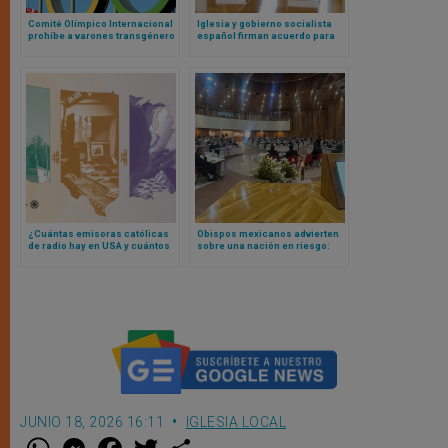
Comité Olímpico Internacional
Iglesia y gobierno socialista
prohíbe a varones transgénero
español firman acuerdo para
competir contra mujeres de
reparación de víctimas de
deportes
abusos en entornos eclesiales
¿Cuántas emisoras católicas
Obispos mexicanos advierten
de radio hay en USA y cuántos
sobre una nación en riesgo:
escuchan contenido
violencia, Guerra Cristera y
streaming? Publican
Mundial de soccer
importante estudio sobre radio
confesional
JUNIO 18, 2026 16:11
IGLESIA LOCAL
W
M
F
T
S