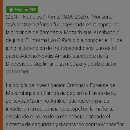
A
n
o
e
p
g
o
r
p
e
k
r
(ZENIT Noticias / Roma, 18.06.2026).- Monseñor
Osório Citora Afonso fue asesinado en la capital de
la provincia de Zambézia, Mozanbique, el sábado 6
de junio. El informativo
O Pais
dio a conocer el 11 de
junio la detención de tres sospechosos: uno es el
padre Adelino Novais Amado, sacerdote de la
Diócesis de Quelimane, Zambézia, y posible autor
del crimen.
La policía de Investigación Criminal y Forense de
Mozambique en Zambézia declaró a través de su
portavoz Maximino Amílcar que los criminales
invadieron la residencia episcopal en la mañana,
escalando el muro de la residencia, dañando el
sistema de seguridad y disparando contra Monseñor