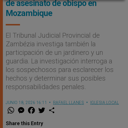
de asesinato de obispo en
Mozambique
El Tribunal Judicial Provincial de
Zambézia investiga también la
participación de un jardinero y un
guardia. La investigación interroga a
los sospechosos para esclarecer los
hechos y determinar sus posibles
responsabilidades penales.
JUNIO 18, 2026 16:11
RAFAEL LLANES
IGLESIA LOCAL
W
M
F
T
S
h
e
a
w
h
a
s
c
i
a
t
s
e
t
r
Share this Entry
s
e
b
t
e