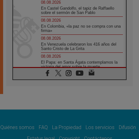
08.08.2026
En Castel Gandolfo, el tapiz de Raffaello
sobre el sermón de San Pablo
08.08.2026
En Colombia, «la paz no se compra con una
firma»
08.08.2026
En Venezuela celebraron los 416 años del
Santo Cristo de La Grita
08.08.2026
El Papa: en Santa Ágata contemplamos la
victoria del amor sobre la muerte
08.08.2026
León XIV visitará el Santuario de la Madre
del Buen Consejo de Genazzano
07.08.2026
Filipinas: el Vicariato Apostólico de Calapán
se convierte en diócesis
07.08.2026
Honduras: Los desplazados invisibles de una
crisis olvidada
Quiénes somos
FAQ
La Propiedad
Los servicios
Difusión
07.08.2026
Bokalic: "En Argentina el Papa León señalará
Estatus legal
Copyright
Contáctenos
el compromiso del cristiano"