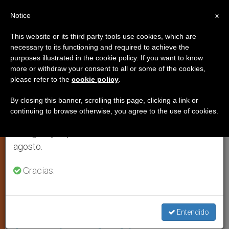
ES
Notice
×
x
Aviso importante
This website or its third party tools use cookies, which are
necessary to its functioning and required to achieve the
Del 27 de julio al 7 de agosto haremos la pausa
IGLESIA LOCAL
purposes illustrated in the cookie policy. If you want to know
anual, aprovechando que en el periodo de verano
more or withdraw your consent to all or some of the cookies,
please refer to the
cookie policy
.
se generan menos informaciones y también el
consumo de las mismas disminuye.
By closing this banner, scrolling this page, clicking a link or
continuing to browse otherwise, you agree to the use of cookies.
Retomamos el trabajo ordinario de las ediciones
en inglés y español de ZENIT el lunes 10 de
agosto.
Gracias.
Padre Adelino Novais Amado, Sacerdote De La Diócesis De
Quelimane, Zambézia, Y Posible Autor Del Crimen Foto: Redes
Sociales
Sacerdote católico sospechoso
Entendido