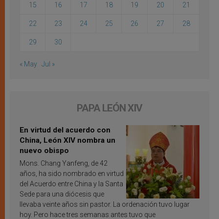
15
16
17
18
19
20
21
22
23
24
25
26
27
28
29
30
« May
Jul »
PAPA LEÓN XIV
En virtud del acuerdo con
China, León XIV nombra un
nuevo obispo
Mons. Chang Yanfeng, de 42
años, ha sido nombrado en virtud
del Acuerdo entre China y la Santa
Sede para una diócesis que
llevaba veinte años sin pastor. La ordenación tuvo lugar
hoy. Pero hace tres semanas antes tuvo que