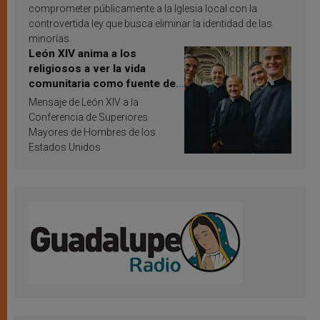
comprometer públicamente a la Iglesia local con la
controvertida ley que busca eliminar la identidad de las
minorías.
León XIV anima a los
religiosos a ver la vida
comunitaria como fuente de
inspiración y santificación
Mensaje de León XIV a la
Conferencia de Superiores
Mayores de Hombres de los
Estados Unidos