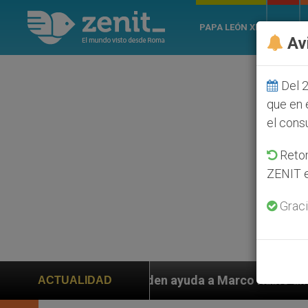
PAPA LEÓN XIV
ROMA
Av
Del 2
que en 
el cons
Retom
ZENIT e
Graci
den ayuda a Marco Rubio ante persecución de colonos j
ACTUALIDAD