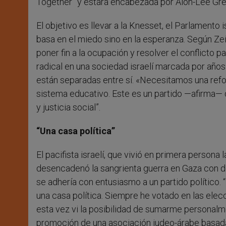
Together” y estará encabezada por Alon-Lee Gre
El objetivo es llevar a la Knesset, el Parlamento i
basa en el miedo sino en la esperanza. Según Ze
poner fin a la ocupación y resolver el conflicto 
radical en una sociedad israelí marcada por años
están separadas entre sí. «Necesitamos una refor
sistema educativo. Este es un partido —afirma— q
y justicia social”.
“Una casa política”
El pacifista israelí, que vivió en primera person
desencadenó la sangrienta guerra en Gaza con de
se adhería con entusiasmo a un partido político
una casa política. Siempre he votado en las ele
esta vez vi la posibilidad de sumarme persona
promoción de una asociación judeo-árabe basada 