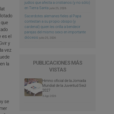
judíos que afecta a cristianos (y no sólo)
en Tierra Santa
lat
julio 25, 2026
plotado
Sacerdotes alemanes fieles al Papa
contestan a su propio obispo (y
s que
cardenal) quien les orilla a bendecir
tado
parejas del mismo sexo en importante
 es el
diócesis
julio 25, 2026
Gvir y
da vez
puede
PUBLICACIONES MÁS
en la
VISTAS
Himno oficial de la Jornada
Mundial de la Juventud Seúl
2027
3 Ago 2026
oy se
imer