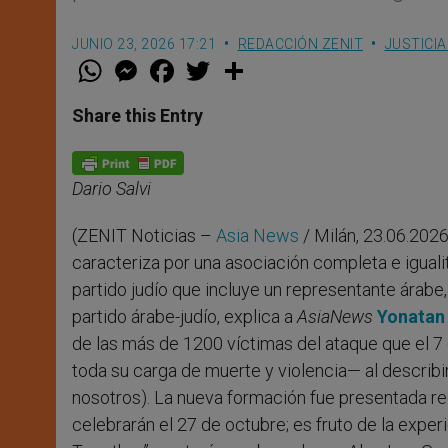
JUNIO 23, 2026 17:21
REDACCIÓN ZENIT
JUSTICIA
W
M
F
T
S
h
e
a
w
h
a
s
c
i
a
t
s
e
t
r
Share this Entry
s
e
b
t
e
A
n
o
e
p
g
o
r
p
e
k
Dario Salvi
r
(ZENIT Noticias –
Asia News
/ Milán, 23.06.2026
caracteriza por una asociación completa e iguali
partido judío que incluye un representante árabe,
partido árabe-judío, explica a
AsiaNews
Yonatan
de las más de 1200 víctimas del ataque que el 7
toda su carga de muerte y violencia— al describ
nosotros). La nueva formación fue presentada re
celebrarán el 27 de octubre; es fruto de la exper