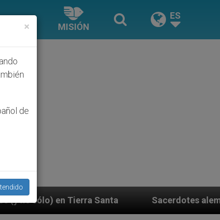
ES
×
MISIÓN
hando
ambién
pañol de
tendido
anta
Sacerdotes alemanes fieles al Papa contest