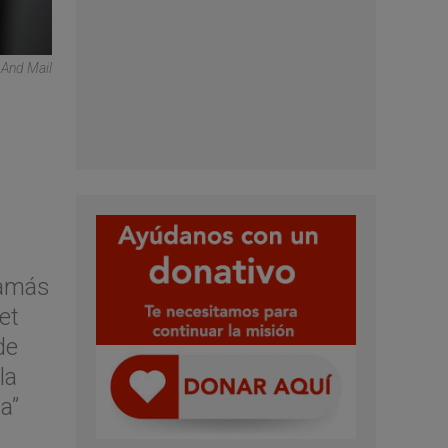
 And Mail
Hamás
et
de
la
a”