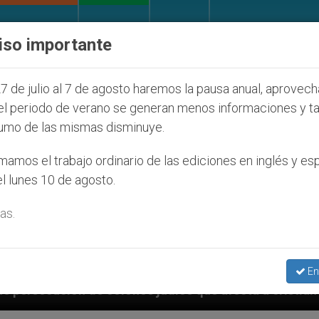
IGLESIA Y MUNDO
DOCUMENTOS
DONATIVOS
iso importante
7 de julio al 7 de agosto haremos la pausa anual, aprovec
el periodo de verano se generan menos informaciones y t
umo de las mismas disminuye.
amos el trabajo ordinario de las ediciones en inglés y es
l lunes 10 de agosto.
as.
En
udíos que afecta a cristianos (y no sólo) en Tierra S