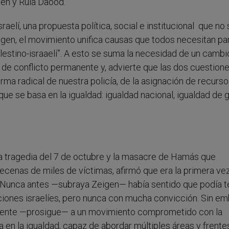
en y Rula Daood.
sraelí, una propuesta política, social e institucional que no
igen, el movimiento unifica causas que todos necesitan pa
palestino-israaelí”. A esto se suma la necesidad de un cambi
 de conflicto permanente y, advierte que las dos cuestion
ma radical de nuestra policía, de la asignación de recurso
ue se basa en la igualdad: igualdad nacional, igualdad de 
a la tragedia del 7 de octubre y la masacre de Hamás que
cenas de miles de víctimas, afirmó que era la primera ve
. “Nunca antes —subraya Zeigen— había sentido que podía t
cciones israelíes, pero nunca con mucha convicción. Sin em
lmente —prosigue— a un movimiento comprometido con la
en la igualdad, capaz de abordar múltiples áreas y frente