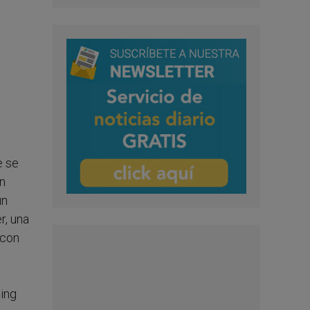
e se
un
un
r, una
 con
ding