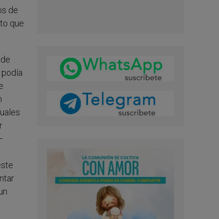
os de
nto que
 de
 podía
e
m
tuales
r
—
este
ntar
un