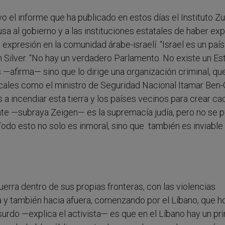
ivo el informe que ha publicado en estos días el Instituto Zu
sa al gobierno y a las instituciones estatales de haber ex
expresión en la comunidad árabe-israelí. “Israel es un paí
n Silver. “No hay un verdadero Parlamento. No existe un Es
 —afirma— sino que lo dirige una organización criminal, que
icales como el ministro de Seguridad Nacional Itamar Ben-
 a incendiar esta tierra y los países vecinos para crear ca
te —subraya Zeigen— es la supremacía judía, pero no se 
Todo esto no solo es inmoral, sino que también es inviable 
rra dentro de sus propias fronteras, con las violencias
a y también hacia afuera, comenzando por el Líbano, que h
absurdo —explica el activista— es que en el Líbano hay un pr