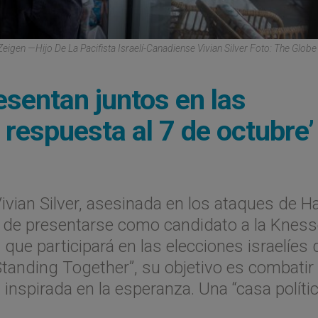
eigen —hijo De La Pacifista Israelí-Canadiense Vivian Silver Foto: The Globe
esentan juntos en las
 respuesta al 7 de octubre’
 Vivian Silver, asesinada en los ataques de 
ón de presentarse como candidato a la Kness
ue participará en las elecciones israelíes 
Standing Together”, su objetivo es combatir 
inspirada en la esperanza. Una “casa polític