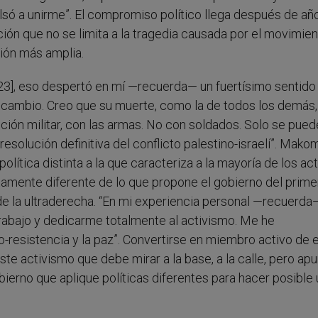
lsó a unirme”. El compromiso político llega después de añ
ción que no se limita a la tragedia causada por el movimie
sión más amplia.
23], eso despertó en mí —recuerda— un fuertísimo sentido
 cambio. Creo que su muerte, como la de todos los demás,
ción militar, con las armas. No con soldados. Solo se pued
resolución definitiva del conflicto palestino-israelí”. Mako
olítica distinta a la que caracteriza a la mayoría de los ac
tamente diferente de lo que propone el gobierno del prime
de la ultraderecha. “En mi experiencia personal —recuerda
trabajo y dedicarme totalmente al activismo. Me he
-resistencia y la paz”. Convertirse en miembro activo de 
te activismo que debe mirar a la base, a la calle, pero apu
bierno que aplique políticas diferentes para hacer posible 