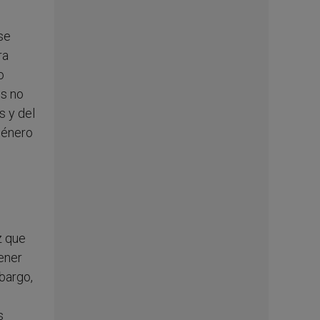
 se
ra
o
es no
s y del
género
z que
ener
bargo,
s