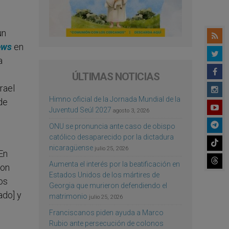
un
ews
en
a
ÚLTIMAS NOTICIAS
rael
Himno oficial de la Jornada Mundial de la
 de
Juventud Seúl 2027
agosto 3, 2026
ONU se pronuncia ante caso de obispo
católico desaparecido por la dictadura
nicaragüense
julio 25, 2026
En
Aumenta el interés por la beatificación en
con
Estados Unidos de los mártires de
os
Georgia que murieron defendiendo el
ado] y
matrimonio
julio 25, 2026
u
Franciscanos piden ayuda a Marco
Rubio ante persecución de colonos