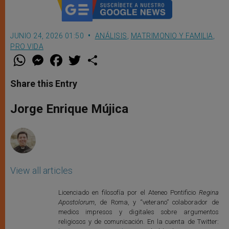
JUNIO 24, 2026 01:50
ANÁLISIS
,
MATRIMONIO Y FAMILIA
,
PRO VIDA
W
M
F
T
S
h
e
a
w
h
a
s
c
i
a
t
s
e
t
r
Share this Entry
s
e
b
t
e
A
n
o
e
p
g
o
r
Jorge Enrique Mújica
p
e
k
r
View all articles
Licenciado en filosofía por el Ateneo Pontificio
Regina
Apostolorum
, de Roma, y “veterano” colaborador de
medios impresos y digitales sobre argumentos
religiosos y de comunicación. En la cuenta de Twitter: