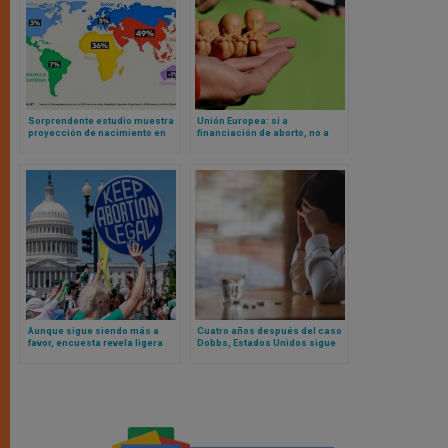
Sorprendente estudio muestra
Unión Europea: sí a
proyección de nacimiento en
financiación de aborto, no a
2026: solo 8 de cada 100 bebés
financiación de familias
nacerán en 3 continentes
numerosas
juntos
Aunque sigue siendo más a
Cuatro años después del caso
favor, encuesta revela ligera
Dobbs, Estados Unidos sigue
caída de apoyo al aborto en
profundamente dividido sobre
Estados Unidos
el aborto: esto dicen los datos