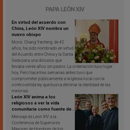
PAPA LEÓN XIV
En virtud del acuerdo con
China, León XIV nombra un
nuevo obispo
Mons. Chang Yanfeng, de 42
años, ha sido nombrado en virtud
del Acuerdo entre China y la Santa
Sede para una diócesis que
llevaba veinte años sin pastor. La ordenación tuvo lugar
hoy. Pero hace tres semanas antes tuvo que
comprometer públicamente a la Iglesia local con la
controvertida ley que busca eliminar la identidad de las
minorías.
León XIV anima a los
religiosos a ver la vida
comunitaria como fuente de
inspiración y santificación
Mensaje de León XIV a la
Conferencia de Superiores
Mayores de Hombres de los