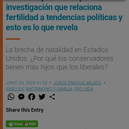
investigación que relaciona
fertilidad a tendencias políticas y
esto es lo que revela
La brecha de natalidad en Estados
Unidos: ¿Por qué los conservadores
tienen más hijos que los liberales?
JUNIO 24, 2026 01:50
JORGE ENRIQUE MÚJICA
ANÁLISIS
,
MATRIMONIO Y FAMILIA
,
PRO VIDA
W
M
F
T
S
h
e
a
w
h
a
s
c
i
a
t
s
e
t
r
Share this Entry
s
e
b
t
e
A
n
o
e
p
g
o
r
p
e
k