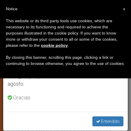
ES
Notice
×
x
Aviso importante
This website or its third party tools use cookies, which are
necessary to its functioning and required to achieve the
Del 27 de julio al 7 de agosto haremos la pausa
,
,
ANÁLISIS
MATRIMONIO Y FAMILIA
PRO VIDA
purposes illustrated in the cookie policy. If you want to know
anual, aprovechando que en el periodo de verano
more or withdraw your consent to all or some of the cookies,
please refer to the
cookie policy
.
se generan menos informaciones y también el
consumo de las mismas disminuye.
By closing this banner, scrolling this page, clicking a link or
continuing to browse otherwise, you agree to the use of cookies.
Retomamos el trabajo ordinario de las ediciones
en inglés y español de ZENIT el lunes 10 de
agosto.
Gracias.
Los Encuestados Conservadores Reportaron Un Promedio De 1,40
Hijos, En Comparación Con 1,09 Entre Los Liberales
Dime por quién votas y te diré
Entendido
cuántos hijos tienes: publican