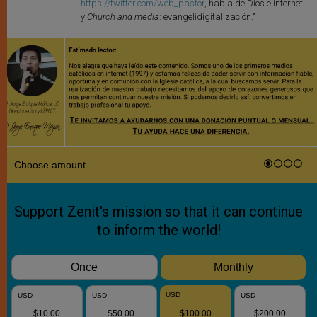
https://twitter.com/web_pastor
, habla de Dios e internet
y
Church and media
: evangelidigitalización."