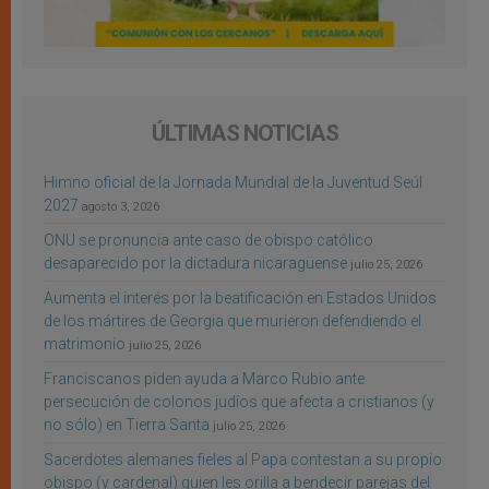
ÚLTIMAS NOTICIAS
Himno oficial de la Jornada Mundial de la Juventud Seúl
2027
agosto 3, 2026
ONU se pronuncia ante caso de obispo católico
desaparecido por la dictadura nicaragüense
julio 25, 2026
Aumenta el interés por la beatificación en Estados Unidos
de los mártires de Georgia que murieron defendiendo el
matrimonio
julio 25, 2026
Franciscanos piden ayuda a Marco Rubio ante
persecución de colonos judíos que afecta a cristianos (y
no sólo) en Tierra Santa
julio 25, 2026
Sacerdotes alemanes fieles al Papa contestan a su propio
obispo (y cardenal) quien les orilla a bendecir parejas del