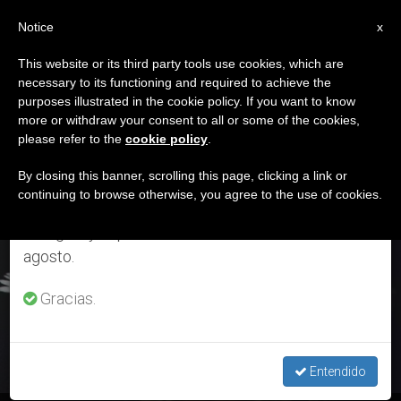
ES
Notice
×
x
Aviso importante
This website or its third party tools use cookies, which are
necessary to its functioning and required to achieve the
Del 27 de julio al 7 de agosto haremos la pausa
ETIQUETA
purposes illustrated in the cookie policy. If you want to know
anual, aprovechando que en el periodo de verano
Posts Tagged ‘14 De
more or withdraw your consent to all or some of the cookies,
please refer to the
cookie policy
.
se generan menos informaciones y también el
Diciembre’
consumo de las mismas disminuye.
By closing this banner, scrolling this page, clicking a link or
continuing to browse otherwise, you agree to the use of cookies.
Retomamos el trabajo ordinario de las ediciones
en inglés y español de ZENIT el lunes 10 de
ÚLTIMAS NOTICIAS
agosto.
Gracias.
Entendido