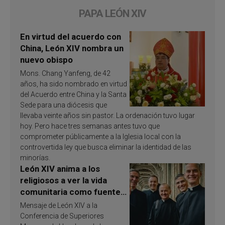
PAPA LEÓN XIV
En virtud del acuerdo con
China, León XIV nombra un
nuevo obispo
Mons. Chang Yanfeng, de 42
años, ha sido nombrado en virtud
del Acuerdo entre China y la Santa
Sede para una diócesis que
llevaba veinte años sin pastor. La ordenación tuvo lugar
hoy. Pero hace tres semanas antes tuvo que
comprometer públicamente a la Iglesia local con la
controvertida ley que busca eliminar la identidad de las
minorías.
León XIV anima a los
religiosos a ver la vida
comunitaria como fuente
de inspiración y
Mensaje de León XIV a la
santificación
Conferencia de Superiores