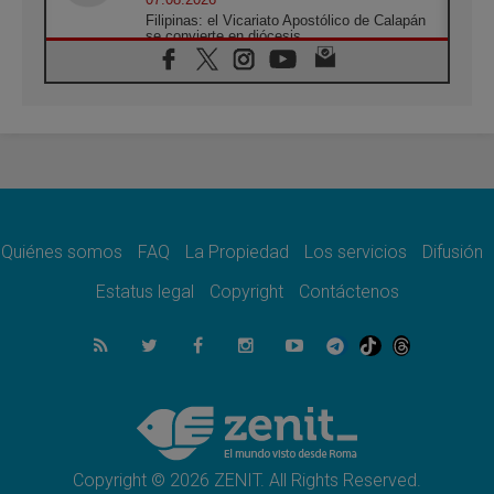
Filipinas: el Vicariato Apostólico de Calapán
se convierte en diócesis
07.08.2026
Honduras: Los desplazados invisibles de una
crisis olvidada
07.08.2026
Bokalic: "En Argentina el Papa León señalará
el compromiso del cristiano"
07.08.2026
La matanza de niños en Gaza no cesa: 300
muertos en 300 días
Quiénes somos
FAQ
La Propiedad
Los servicios
Difusión
07.08.2026
Tagle: La guerra desfigura el mundo, solo la
Estatus legal
Copyright
Contáctenos
revelación de Dios lo transfigura
07.08.2026
Presentada la Trienal de Arte de las
Universidades Católicas: «Exercises in
Empathy»
07.08.2026
Fortunatus Nwachukwu: la comunicación
como misión al servicio del Evangelio
Copyright © 2026 ZENIT. All Rights Reserved.