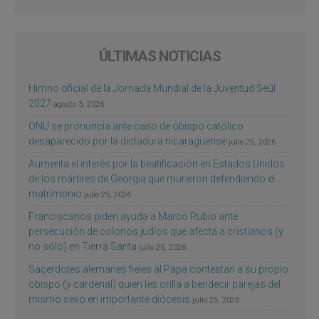
ÚLTIMAS NOTICIAS
Himno oficial de la Jornada Mundial de la Juventud Seúl
2027
agosto 3, 2026
ONU se pronuncia ante caso de obispo católico
desaparecido por la dictadura nicaragüense
julio 25, 2026
Aumenta el interés por la beatificación en Estados Unidos
de los mártires de Georgia que murieron defendiendo el
matrimonio
julio 25, 2026
Franciscanos piden ayuda a Marco Rubio ante
persecución de colonos judíos que afecta a cristianos (y
no sólo) en Tierra Santa
julio 25, 2026
Sacerdotes alemanes fieles al Papa contestan a su propio
obispo (y cardenal) quien les orilla a bendecir parejas del
mismo sexo en importante diócesis
julio 25, 2026