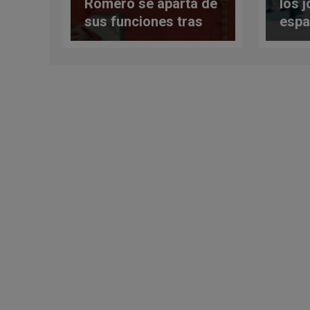
Romero se aparta de
los 
sus funciones tras
espa
acusaciones de
que 
algunas mujeres en
ante
su contra
esta
resp