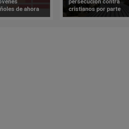
jóvenes
persecución contra
ñoles de ahora
cristianos por parte
las generaciones
de judíos radicales
riores? Las
en Tierra Santa:
dísticas
hechos, cifras y
onden
otras
preocupaciones