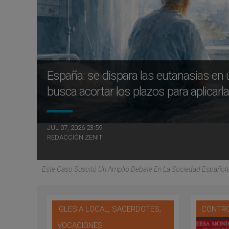
España: se dispara las eutanasias en
busca acortar los plazos para aplicar
JUL 07, 2026 23:59
REDACCIÓN ZENIT
Este Caso Suscitó Un Amplio Debate En La Sociedad Española 
,
,
IGLESIA LOCAL
SACERDOTES
CONTRO
VOCACIONES