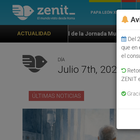
PAPA LEÓN XIV
ROMA
Av
al de la Jornada Mundial de la Juventud Seúl 2027
ACTUALIDAD
Del 2
que en 
el cons
DÍA
Julio 7th, 2026
Retom
ZENIT e
Graci
ÚLTIMAS NOTICIAS