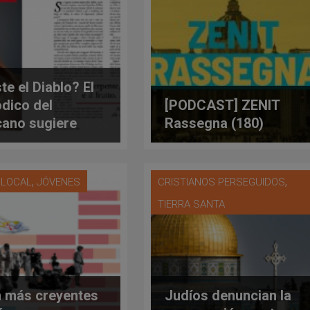
te el Diablo? El
ódico del
[PODCAST] ZENIT
cano sugiere
Rassegna (180)
cesariamente
no. Una polémica
leno verano
,
,
A LOCAL
JÓVENES
CRISTIANOS PERSEGUIDOS
TIERRA SANTA
 más creyentes
Judíos denuncian la