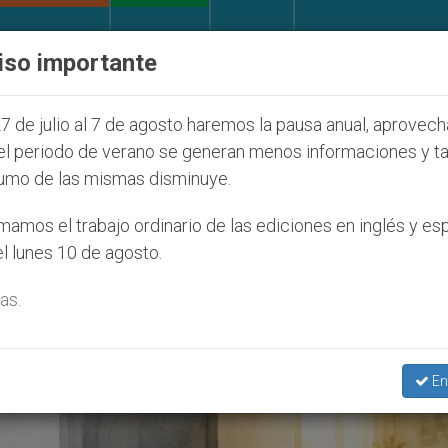
IGLESIA Y MUNDO
DOCUMENTOS
DONATIVOS
iso importante
ONU se pronuncia ante caso de obispo católico de
7 de julio al 7 de agosto haremos la pausa anual, aprovec
el periodo de verano se generan menos informaciones y t
umo de las mismas disminuye.
amos el trabajo ordinario de las ediciones en inglés y es
l lunes 10 de agosto.
as.
En