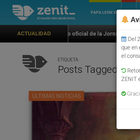
PAPA LEÓN XIV
ROMA
Av
oficial de la Jornada Mundial de la Juventud Seúl 20
ACTUALIDAD
Del 2
que en 
el cons
ETIQUETA
Posts Tagged ‘17 
Retom
ZENIT e
Graci
ÚLTIMAS NOTICIAS