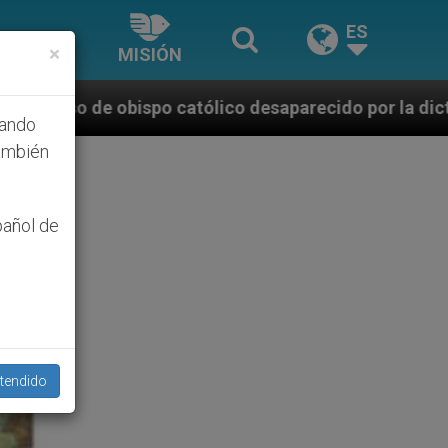
ES
×
MISIÓN
ico desaparecido por la dictadura nicaragüense
hando
ambién
pañol de
tendido