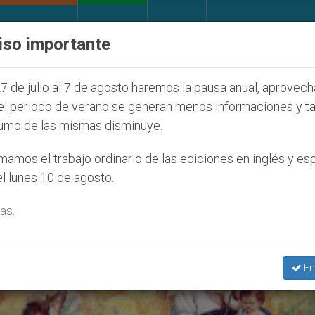
IGLESIA Y MUNDO
DOCUMENTOS
DONATIVOS
iso importante
27
ONU se pronuncia ante caso de obispo catól
7 de julio al 7 de agosto haremos la pausa anual, aprovec
el periodo de verano se generan menos informaciones y t
umo de las mismas disminuye.
De Agosto’
amos el trabajo ordinario de las ediciones en inglés y es
l lunes 10 de agosto.
as.
En