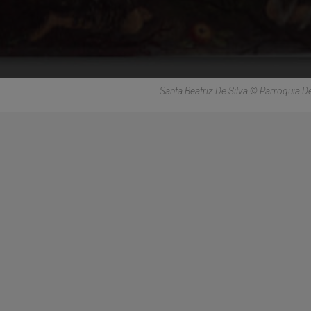
Santa Beatriz De Silva © Parroquia De