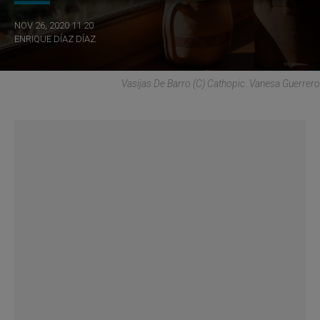
NOV 26, 2020 11:20
ENRIQUE DÍAZ DÍAZ
Vasijas De Barro (C) Cathopic. Vanesa Guerrero