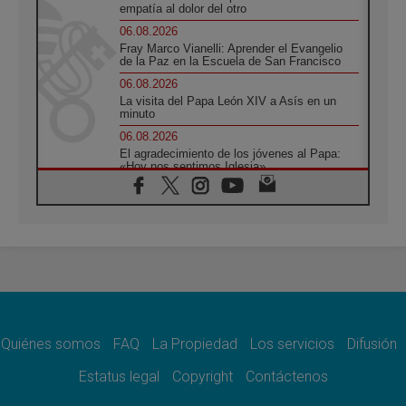
empatía al dolor del otro
06.08.2026
Fray Marco Vianelli: Aprender el Evangelio
de la Paz en la Escuela de San Francisco
06.08.2026
La visita del Papa León XIV a Asís en un
minuto
06.08.2026
El agradecimiento de los jóvenes al Papa:
«Hoy nos sentimos Iglesia»
06.08.2026
Líbano: Reanudan los coloquios en Roma en
medio de tensiones y ataques en el sur del
país
06.08.2026
Hiroshima y Nagasaki, 81 años después.
Comienzan "Diez Días Oración por la Paz"
06.08.2026
Pizzaballa en Asís: los cristianos quieren
paz
Quiénes somos
FAQ
La Propiedad
Los servicios
Difusión
06.08.2026
Estatus legal
Copyright
Contáctenos
Sturla: La visita de León XIV será una buena
noticia para todo el Uruguay