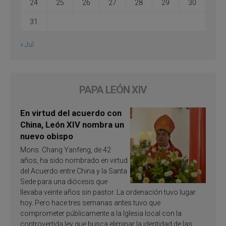
24
25
26
27
28
29
30
31
« Jul
PAPA LEÓN XIV
En virtud del acuerdo con
China, León XIV nombra un
nuevo obispo
Mons. Chang Yanfeng, de 42
años, ha sido nombrado en virtud
del Acuerdo entre China y la Santa
Sede para una diócesis que
llevaba veinte años sin pastor. La ordenación tuvo lugar
hoy. Pero hace tres semanas antes tuvo que
comprometer públicamente a la Iglesia local con la
controvertida ley que busca eliminar la identidad de las