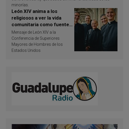
minorías.
León XIV anima a los
religiosos a ver la vida
comunitaria como fuente
de inspiración y
Mensaje de León XIV a la
santificación
Conferencia de Superiores
Mayores de Hombres de los
Estados Unidos