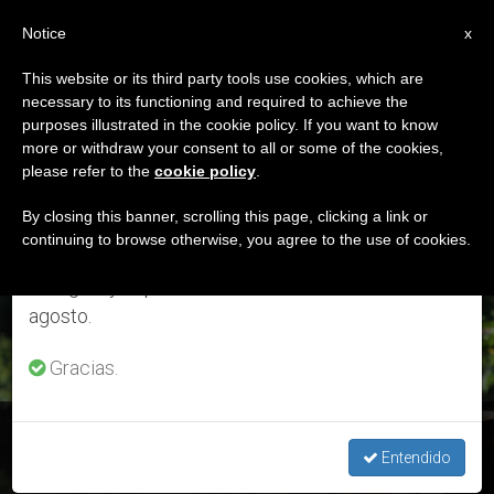
ES
Notice
×
x
Aviso importante
This website or its third party tools use cookies, which are
necessary to its functioning and required to achieve the
Del 27 de julio al 7 de agosto haremos la pausa
ETIQUETA
purposes illustrated in the cookie policy. If you want to know
anual, aprovechando que en el periodo de verano
Posts Tagged ‘29 De
more or withdraw your consent to all or some of the cookies,
please refer to the
cookie policy
.
se generan menos informaciones y también el
Noviembre De 2020’
consumo de las mismas disminuye.
By closing this banner, scrolling this page, clicking a link or
continuing to browse otherwise, you agree to the use of cookies.
Retomamos el trabajo ordinario de las ediciones
en inglés y español de ZENIT el lunes 10 de
ÚLTIMAS NOTICIAS
agosto.
Gracias.
Evangelio del 29 de noviembre: Reflexión de monseñor
Enrique Díaz
Entendido