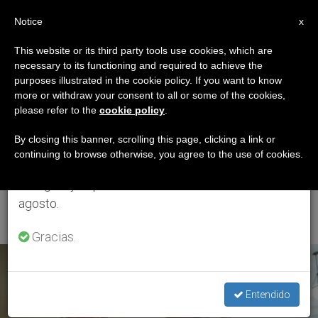
ES
Notice
×
x
Aviso importante
This website or its third party tools use cookies, which are
necessary to its functioning and required to achieve the
Del 27 de julio al 7 de agosto haremos la pausa
ETIQUETA
purposes illustrated in the cookie policy. If you want to know
anual, aprovechando que en el periodo de verano
Posts Tagged ‘4ª
more or withdraw your consent to all or some of the cookies,
please refer to the
cookie policy
.
se generan menos informaciones y también el
Reunión Mundial Del
consumo de las mismas disminuye.
By closing this banner, scrolling this page, clicking a link or
continuing to browse otherwise, you agree to the use of cookies.
Foro De Los Pueblos
Retomamos el trabajo ordinario de las ediciones
en inglés y español de ZENIT el lunes 10 de
Indígenas’
agosto.
Gracias.
ÚLTIMAS NOTICIAS
Entendido