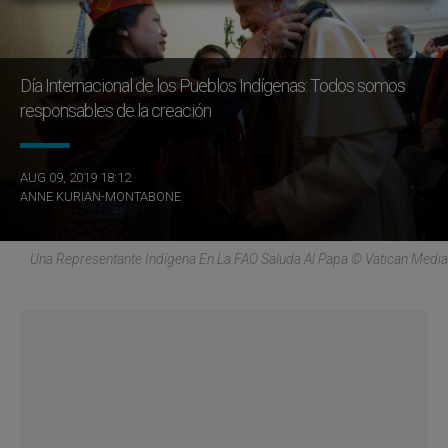
Día Internacional de los Pueblos Indígenas: Todos somos
responsables de la creación
AUG 09, 2019 18:12
ANNE KURIAN-MONTABONE
Una Representante Indígena En La FAO Saluda Al Papa © Vatican Media