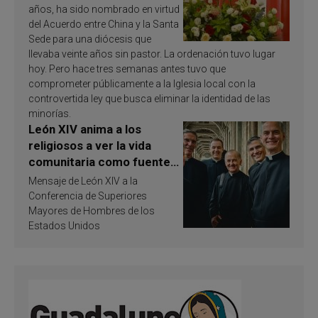
años, ha sido nombrado en virtud
del Acuerdo entre China y la Santa
Sede para una diócesis que
llevaba veinte años sin pastor. La ordenación tuvo lugar
hoy. Pero hace tres semanas antes tuvo que
comprometer públicamente a la Iglesia local con la
controvertida ley que busca eliminar la identidad de las
minorías.
León XIV anima a los
religiosos a ver la vida
comunitaria como fuente
de inspiración y
Mensaje de León XIV a la
santificación
Conferencia de Superiores
Mayores de Hombres de los
Estados Unidos