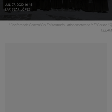
JUL 27, 2020 16:45
LARISSA I. LÓPEZ
I Conferencia General Del Episcopado Latinoamericano Y El Caribe (C)
CELAM