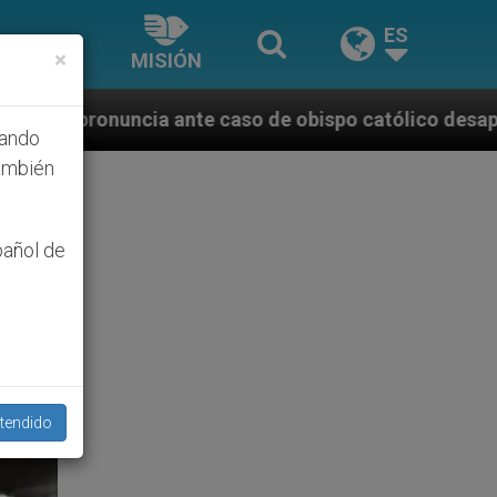
ES
×
MISIÓN
caso de obispo católico desaparecido por la dictadur
hando
ambién
pañol de
tendido