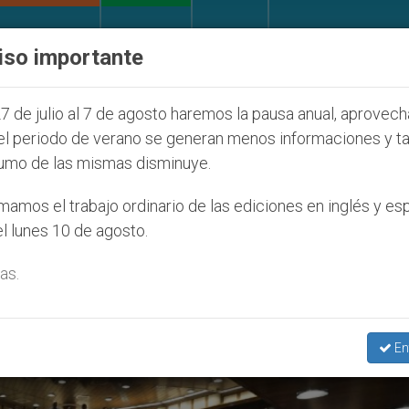
IGLESIA Y MUNDO
DOCUMENTOS
DONATIVOS
iso importante
 la Juventud Seúl 2027
ONU se pronuncia ante 
7 de julio al 7 de agosto haremos la pausa anual, aprovec
el periodo de verano se generan menos informaciones y t
umo de las mismas disminuye.
Asamblea General’
amos el trabajo ordinario de las ediciones en inglés y es
l lunes 10 de agosto.
as.
En