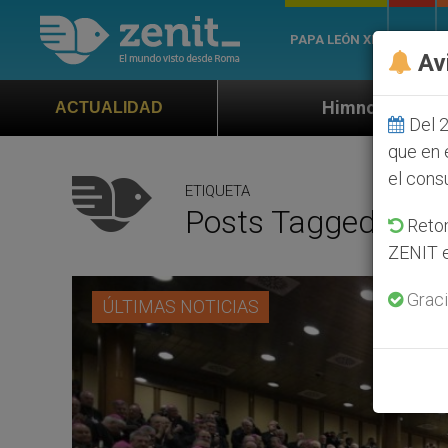
PAPA LEÓN XIV
ROMA
Av
Himno oficial de la Jornada Mundial de
ACTUALIDAD
Del 2
que en 
el cons
ETIQUETA
Posts Tagged ‘73 
Retom
ZENIT e
Graci
ÚLTIMAS NOTICIAS