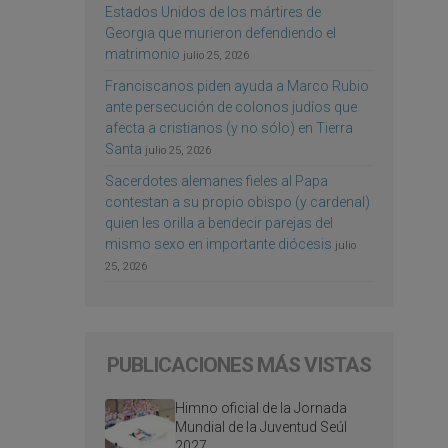
Estados Unidos de los mártires de
Georgia que murieron defendiendo el
matrimonio
julio 25, 2026
Franciscanos piden ayuda a Marco Rubio
ante persecución de colonos judíos que
afecta a cristianos (y no sólo) en Tierra
Santa
julio 25, 2026
Sacerdotes alemanes fieles al Papa
contestan a su propio obispo (y cardenal)
quien les orilla a bendecir parejas del
mismo sexo en importante diócesis
julio
25, 2026
PUBLICACIONES MÁS VISTAS
Himno oficial de la Jornada
Mundial de la Juventud Seúl
2027