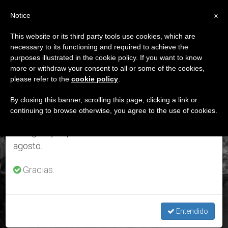
ES
Notice
×
x
Aviso importante
This website or its third party tools use cookies, which are
necessary to its functioning and required to achieve the
Del 27 de julio al 7 de agosto haremos la pausa
ETIQUETA
purposes illustrated in the cookie policy. If you want to know
anual, aprovechando que en el periodo de verano
Posts Tagged ‘80
more or withdraw your consent to all or some of the cookies,
please refer to the
cookie policy
.
se generan menos informaciones y también el
Aniversario’
consumo de las mismas disminuye.
By closing this banner, scrolling this page, clicking a link or
continuing to browse otherwise, you agree to the use of cookies.
Retomamos el trabajo ordinario de las ediciones
en inglés y español de ZENIT el lunes 10 de
ÚLTIMAS NOTICIAS
agosto.
Gracias.
"Pío XII, un "puente" entre dos épocas", por Andrea Tornielli
Entendido
MAR 03, 2019 11:05