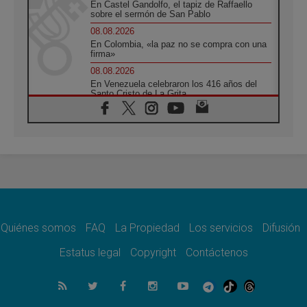
En Castel Gandolfo, el tapiz de Raffaello
sobre el sermón de San Pablo
08.08.2026
En Colombia, «la paz no se compra con una
firma»
08.08.2026
En Venezuela celebraron los 416 años del
Santo Cristo de La Grita
08.08.2026
El Papa: en Santa Ágata contemplamos la
victoria del amor sobre la muerte
08.08.2026
León XIV visitará el Santuario de la Madre
del Buen Consejo de Genazzano
07.08.2026
Filipinas: el Vicariato Apostólico de Calapán
se convierte en diócesis
Quiénes somos
FAQ
La Propiedad
Los servicios
Difusión
07.08.2026
Honduras: Los desplazados invisibles de una
Estatus legal
Copyright
Contáctenos
crisis olvidada
07.08.2026
Bokalic: "En Argentina el Papa León señalará
el compromiso del cristiano"