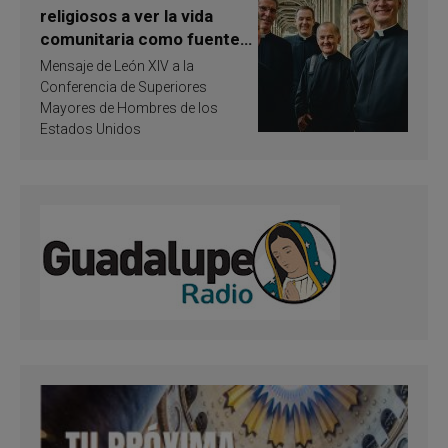
religiosos a ver la vida
comunitaria como fuente
de inspiración y
Mensaje de León XIV a la
santificación
Conferencia de Superiores
Mayores de Hombres de los
Estados Unidos