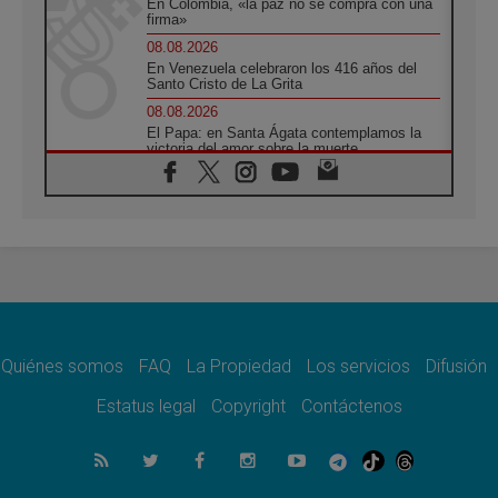
En Colombia, «la paz no se compra con una
firma»
08.08.2026
En Venezuela celebraron los 416 años del
Santo Cristo de La Grita
08.08.2026
El Papa: en Santa Ágata contemplamos la
victoria del amor sobre la muerte
08.08.2026
León XIV visitará el Santuario de la Madre
del Buen Consejo de Genazzano
07.08.2026
Filipinas: el Vicariato Apostólico de Calapán
se convierte en diócesis
07.08.2026
Honduras: Los desplazados invisibles de una
crisis olvidada
Quiénes somos
FAQ
La Propiedad
Los servicios
Difusión
07.08.2026
Bokalic: "En Argentina el Papa León señalará
Estatus legal
Copyright
Contáctenos
el compromiso del cristiano"
07.08.2026
La matanza de niños en Gaza no cesa: 300
muertos en 300 días