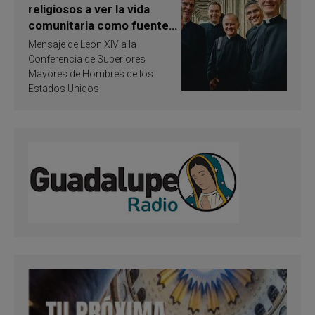
religiosos a ver la vida
comunitaria como fuente
de inspiración y
Mensaje de León XIV a la
santificación
Conferencia de Superiores
Mayores de Hombres de los
Estados Unidos