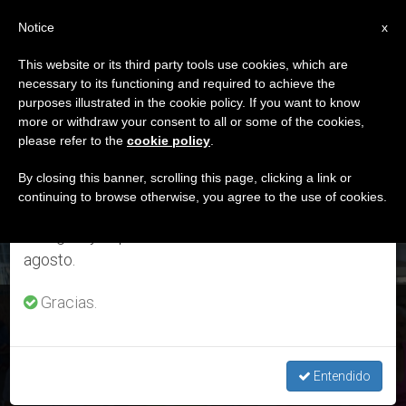
ES
Notice
×
x
Aviso importante
This website or its third party tools use cookies, which are
necessary to its functioning and required to achieve the
Del 27 de julio al 7 de agosto haremos la pausa
ETIQUETA
purposes illustrated in the cookie policy. If you want to know
anual, aprovechando que en el periodo de verano
Posts Tagged
more or withdraw your consent to all or some of the cookies,
please refer to the
cookie policy
.
se generan menos informaciones y también el
‘acarigua’
consumo de las mismas disminuye.
By closing this banner, scrolling this page, clicking a link or
continuing to browse otherwise, you agree to the use of cookies.
Retomamos el trabajo ordinario de las ediciones
en inglés y español de ZENIT el lunes 10 de
ÚLTIMAS NOTICIAS
agosto.
Gracias.
Biblias para Venezuela: “El pan que más alimenta y la mejor
medicina”
Entendido
FEB 20, 2020 13:16