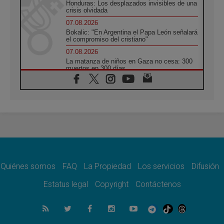
Honduras: Los desplazados invisibles de una
crisis olvidada
07.08.2026
Bokalic: "En Argentina el Papa León señalará
el compromiso del cristiano"
07.08.2026
La matanza de niños en Gaza no cesa: 300
muertos en 300 días
07.08.2026
Tagle: La guerra desfigura el mundo, solo la
revelación de Dios lo transfigura
07.08.2026
Presentada la Trienal de Arte de las
Universidades Católicas: «Exercises in
Empathy»
07.08.2026
Fortunatus Nwachukwu: la comunicación
como misión al servicio del Evangelio
Quiénes somos
FAQ
La Propiedad
Los servicios
Difusión
07.08.2026
Estatus legal
Copyright
Contáctenos
SIGNIS 2026, dar voz a las religiosas en el
espacio público
07.08.2026
Lanzan un proyecto de empoderamiento
digital para mujeres líderes en África