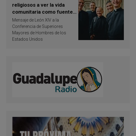
religiosos a ver la vida
comunitaria como fuente
de inspiración y
Mensaje de León XIV a la
santificación
Conferencia de Superiores
Mayores de Hombres de los
Estados Unidos