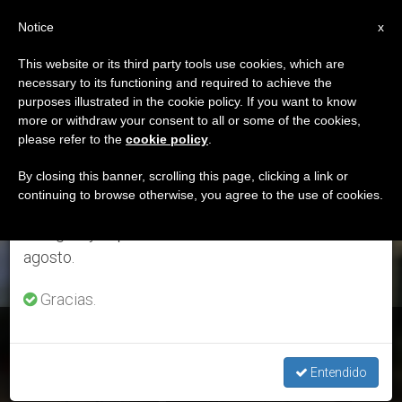
ES
Notice
×
x
Aviso importante
This website or its third party tools use cookies, which are
necessary to its functioning and required to achieve the
Del 27 de julio al 7 de agosto haremos la pausa
ETIQUETA
purposes illustrated in the cookie policy. If you want to know
anual, aprovechando que en el periodo de verano
Posts Tagged ‘acercar
more or withdraw your consent to all or some of the cookies,
please refer to the
cookie policy
.
se generan menos informaciones y también el
A La Iglesia’
consumo de las mismas disminuye.
By closing this banner, scrolling this page, clicking a link or
continuing to browse otherwise, you agree to the use of cookies.
Retomamos el trabajo ordinario de las ediciones
en inglés y español de ZENIT el lunes 10 de
ÚLTIMAS NOTICIAS
agosto.
Gracias.
Uruguay: El padre Omar crea una ‘capilla móvil’
Entendido
AUG 06, 2019 14:42