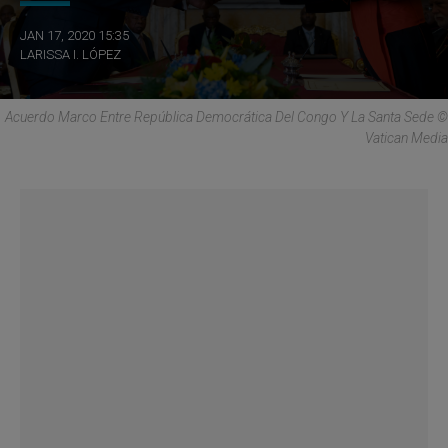
JAN 17, 2020 15:35
LARISSA I. LÓPEZ
Acuerdo Marco Entre República Democrática Del Congo Y La Santa Sede ©
Vatican Media