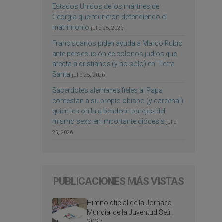
Estados Unidos de los mártires de
Georgia que murieron defendiendo el
matrimonio
julio 25, 2026
Franciscanos piden ayuda a Marco Rubio
ante persecución de colonos judíos que
afecta a cristianos (y no sólo) en Tierra
Santa
julio 25, 2026
Sacerdotes alemanes fieles al Papa
contestan a su propio obispo (y cardenal)
quien les orilla a bendecir parejas del
mismo sexo en importante diócesis
julio
25, 2026
PUBLICACIONES MÁS VISTAS
Himno oficial de la Jornada
Mundial de la Juventud Seúl
2027