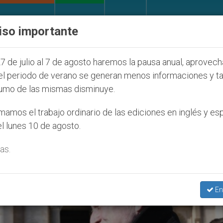
IGLESIA Y MUNDO
DOCUMENTOS
DONATIVOS
iso importante
la Juventud Seúl 2027
ONU se pronuncia ante c
7 de julio al 7 de agosto haremos la pausa anual, aprovec
el periodo de verano se generan menos informaciones y t
umo de las mismas disminuye.
r’
amos el trabajo ordinario de las ediciones en inglés y es
l lunes 10 de agosto.
as.
En