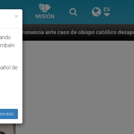
ES
×
MISIÓN
aso de obispo católico desaparecido por la dictadura
hando
ambién
pañol de
tendido