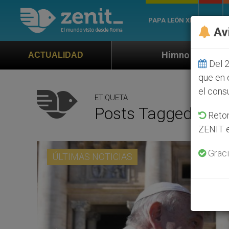
PAPA LEÓN XIV
ROMA
Av
Himno oficial de la Jornada Mundial de 
ACTUALIDAD
Del 2
que en 
el cons
ETIQUETA
Posts Tagged ‘acto
Retom
ZENIT e
Graci
ÚLTIMAS NOTICIAS