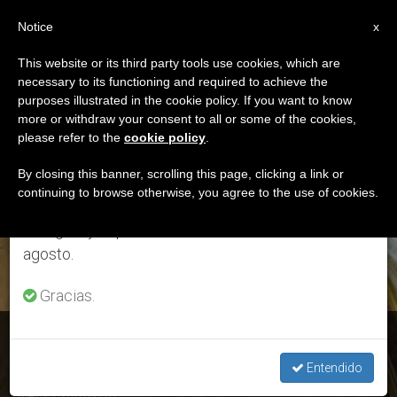
ES
Notice
×
x
Aviso importante
This website or its third party tools use cookies, which are
necessary to its functioning and required to achieve the
Del 27 de julio al 7 de agosto haremos la pausa
ETIQUETA
purposes illustrated in the cookie policy. If you want to know
anual, aprovechando que en el periodo de verano
Posts Tagged ‘Alfonso
more or withdraw your consent to all or some of the cookies,
please refer to the
cookie policy
.
se generan menos informaciones y también el
IX De León’
consumo de las mismas disminuye.
By closing this banner, scrolling this page, clicking a link or
continuing to browse otherwise, you agree to the use of cookies.
Retomamos el trabajo ordinario de las ediciones
en inglés y español de ZENIT el lunes 10 de
ÚLTIMAS NOTICIAS
agosto.
Gracias.
Fernando III, el Santo, 30 de mayo
Entendido
MAY 29, 2020 08:28