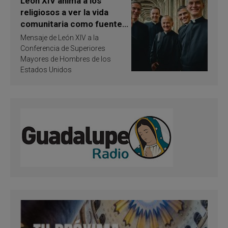
León XIV anima a los
religiosos a ver la vida
comunitaria como fuente
de inspiración y
Mensaje de León XIV a la
santificación
Conferencia de Superiores
Mayores de Hombres de los
Estados Unidos