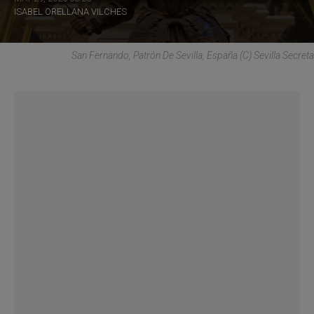
ISABEL ORELLANA VILCHES
San Fernando, Patrón De Sevilla, España (C) Sevilla Secreta