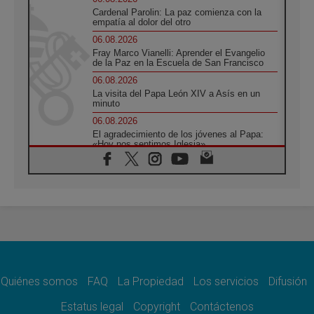
Cardenal Parolin: La paz comienza con la
empatía al dolor del otro
06.08.2026
Fray Marco Vianelli: Aprender el Evangelio
de la Paz en la Escuela de San Francisco
06.08.2026
La visita del Papa León XIV a Asís en un
minuto
06.08.2026
El agradecimiento de los jóvenes al Papa:
«Hoy nos sentimos Iglesia»
06.08.2026
Líbano: Reanudan los coloquios en Roma en
medio de tensiones y ataques en el sur del
país
06.08.2026
Hiroshima y Nagasaki, 81 años después.
Comienzan "Diez Días Oración por la Paz"
06.08.2026
Pizzaballa en Asís: los cristianos quieren
paz
Quiénes somos
FAQ
La Propiedad
Los servicios
Difusión
06.08.2026
Estatus legal
Copyright
Contáctenos
Sturla: La visita de León XIV será una buena