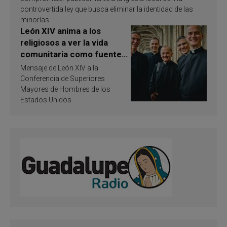
controvertida ley que busca eliminar la identidad de las
minorías.
León XIV anima a los
religiosos a ver la vida
comunitaria como fuente
de inspiración y
Mensaje de León XIV a la
santificación
Conferencia de Superiores
Mayores de Hombres de los
Estados Unidos