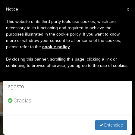
ES
Notice
×
x
Aviso importante
This website or its third party tools use cookies, which are
necessary to its functioning and required to achieve the
Del 27 de julio al 7 de agosto haremos la pausa
ETIQUETA
purposes illustrated in the cookie policy. If you want to know
anual, aprovechando que en el periodo de verano
Posts Tagged ‘Alter
more or withdraw your consent to all or some of the cookies,
please refer to the
cookie policy
.
se generan menos informaciones y también el
Vida’
consumo de las mismas disminuye.
By closing this banner, scrolling this page, clicking a link or
continuing to browse otherwise, you agree to the use of cookies.
Retomamos el trabajo ordinario de las ediciones
en inglés y español de ZENIT el lunes 10 de
ÚLTIMAS NOTICIAS
agosto.
Gracias.
Hebe González, misionera de Paraguay: “El ambiente es el
Entendido
lugar donde la persona desarrolla su vida”