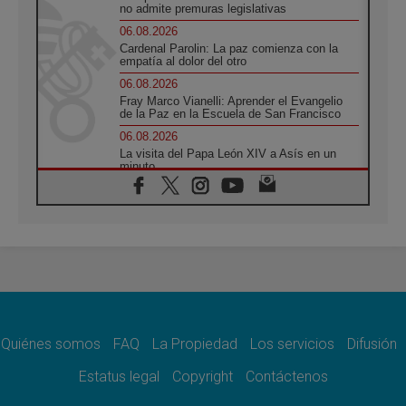
no admite premuras legislativas
06.08.2026
Cardenal Parolin: La paz comienza con la
empatía al dolor del otro
06.08.2026
Fray Marco Vianelli: Aprender el Evangelio
de la Paz en la Escuela de San Francisco
06.08.2026
La visita del Papa León XIV a Asís en un
minuto
06.08.2026
El agradecimiento de los jóvenes al Papa:
«Hoy nos sentimos Iglesia»
06.08.2026
Líbano: Reanudan los coloquios en Roma en
medio de tensiones y ataques en el sur del
país
06.08.2026
Hiroshima y Nagasaki, 81 años después.
Comienzan "Diez Días Oración por la Paz"
Quiénes somos
FAQ
La Propiedad
Los servicios
Difusión
06.08.2026
Estatus legal
Copyright
Contáctenos
Pizzaballa en Asís: los cristianos quieren
paz