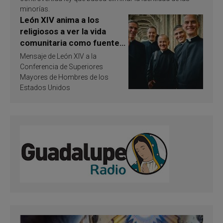
minorías.
León XIV anima a los
religiosos a ver la vida
comunitaria como fuente
de inspiración y
Mensaje de León XIV a la
santificación
Conferencia de Superiores
Mayores de Hombres de los
Estados Unidos