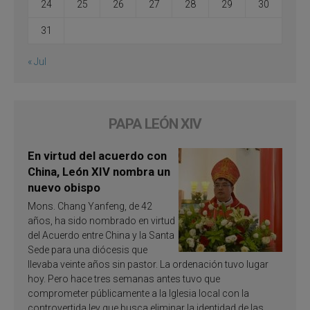
24
25
26
27
28
29
30
31
« Jul
PAPA LEÓN XIV
En virtud del acuerdo con
China, León XIV nombra un
nuevo obispo
Mons. Chang Yanfeng, de 42
años, ha sido nombrado en virtud
del Acuerdo entre China y la Santa
Sede para una diócesis que
llevaba veinte años sin pastor. La ordenación tuvo lugar
hoy. Pero hace tres semanas antes tuvo que
comprometer públicamente a la Iglesia local con la
controvertida ley que busca eliminar la identidad de las