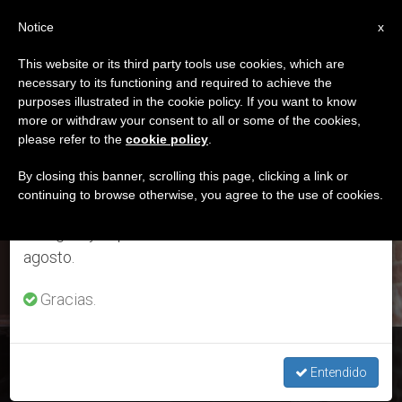
ES
Notice
×
x
Aviso importante
This website or its third party tools use cookies, which are
necessary to its functioning and required to achieve the
Del 27 de julio al 7 de agosto haremos la pausa
ETIQUETA
purposes illustrated in the cookie policy. If you want to know
anual, aprovechando que en el periodo de verano
Posts Tagged
more or withdraw your consent to all or some of the cookies,
please refer to the
cookie policy
.
se generan menos informaciones y también el
‘alteración’
consumo de las mismas disminuye.
By closing this banner, scrolling this page, clicking a link or
continuing to browse otherwise, you agree to the use of cookies.
Retomamos el trabajo ordinario de las ediciones
en inglés y español de ZENIT el lunes 10 de
ÚLTIMAS NOTICIAS
agosto.
Gracias.
Coronavirus: “Más allá de la crisis”, reflexión del padre
Lombardi (2)
Entendido