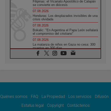
Filipinas: el Vicariato Apostólico de Calapán
se convierte en diócesis
07.08.2026
Honduras: Los desplazados invisibles de una
crisis olvidada
07.08.2026
Bokalic: "En Argentina el Papa León señalará
el compromiso del cristiano"
07.08.2026
La matanza de niños en Gaza no cesa: 300
muertos en 300 días
07.08.2026
Tagle: La guerra desfigura el mundo, solo la
revelación de Dios lo transfigura
07.08.2026
Presentada la Trienal de Arte de las
Universidades Católicas: «Exercises in
Empathy»
07.08.2026
Fortunatus Nwachukwu: la comunicación
como misión al servicio del Evangelio
Quiénes somos
FAQ
La Propiedad
Los servicios
Difusión
07.08.2026
Estatus legal
Copyright
Contáctenos
SIGNIS 2026, dar voz a las religiosas en el
espacio público