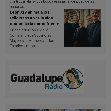
controvertida ley que busca eliminar la identidad de las
minorías.
León XIV anima a los
religiosos a ver la vida
comunitaria como fuente
de inspiración y
Mensaje de León XIV a la
santificación
Conferencia de Superiores
Mayores de Hombres de los
Estados Unidos