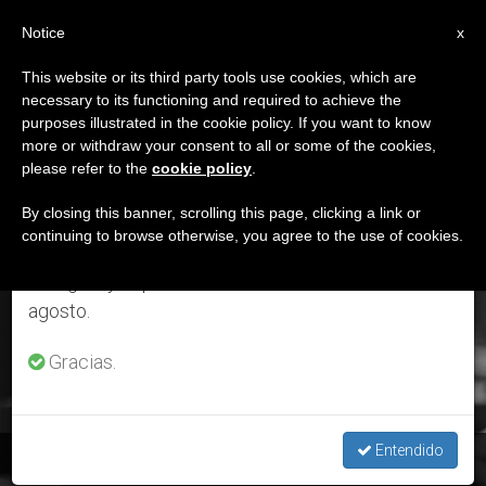
ES
Notice
×
x
Aviso importante
This website or its third party tools use cookies, which are
necessary to its functioning and required to achieve the
Del 27 de julio al 7 de agosto haremos la pausa
ETIQUETA
purposes illustrated in the cookie policy. If you want to know
anual, aprovechando que en el periodo de verano
Posts Tagged
more or withdraw your consent to all or some of the cookies,
please refer to the
cookie policy
.
se generan menos informaciones y también el
‘antiteísmo’
consumo de las mismas disminuye.
By closing this banner, scrolling this page, clicking a link or
continuing to browse otherwise, you agree to the use of cookies.
Retomamos el trabajo ordinario de las ediciones
en inglés y español de ZENIT el lunes 10 de
ÚLTIMAS NOTICIAS
agosto.
Gracias.
Entendido
Lecturas de verano: ‘El drama del humanismo ateo’