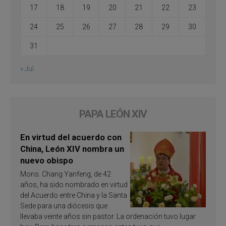
17
18
19
20
21
22
23
24
25
26
27
28
29
30
31
« Jul
PAPA LEÓN XIV
En virtud del acuerdo con
China, León XIV nombra un
nuevo obispo
Mons. Chang Yanfeng, de 42
años, ha sido nombrado en virtud
del Acuerdo entre China y la Santa
Sede para una diócesis que
llevaba veinte años sin pastor. La ordenación tuvo lugar