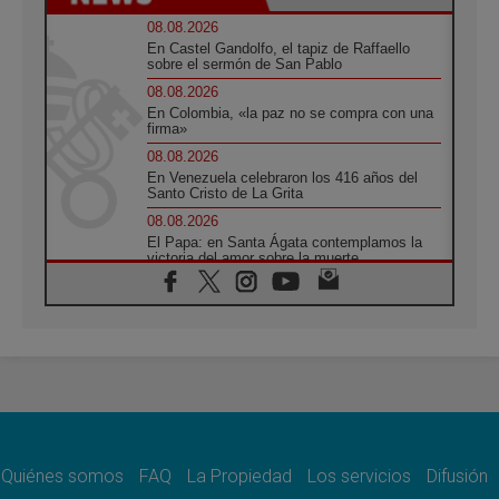
08.08.2026
En Castel Gandolfo, el tapiz de Raffaello
sobre el sermón de San Pablo
08.08.2026
En Colombia, «la paz no se compra con una
firma»
08.08.2026
En Venezuela celebraron los 416 años del
Santo Cristo de La Grita
08.08.2026
El Papa: en Santa Ágata contemplamos la
victoria del amor sobre la muerte
08.08.2026
León XIV visitará el Santuario de la Madre
del Buen Consejo de Genazzano
07.08.2026
Filipinas: el Vicariato Apostólico de Calapán
se convierte en diócesis
07.08.2026
Honduras: Los desplazados invisibles de una
crisis olvidada
Quiénes somos
FAQ
La Propiedad
Los servicios
Difusión
07.08.2026