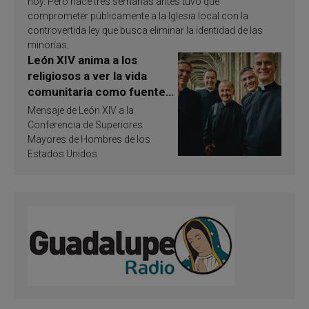
hoy. Pero hace tres semanas antes tuvo que
comprometer públicamente a la Iglesia local con la
controvertida ley que busca eliminar la identidad de las
minorías.
León XIV anima a los
religiosos a ver la vida
comunitaria como fuente
de inspiración y
Mensaje de León XIV a la
santificación
Conferencia de Superiores
Mayores de Hombres de los
Estados Unidos