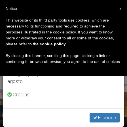
ES
Notice
×
x
Aviso importante
This website or its third party tools use cookies, which are
necessary to its functioning and required to achieve the
Del 27 de julio al 7 de agosto haremos la pausa
ETIQUETA
purposes illustrated in the cookie policy. If you want to know
anual, aprovechando que en el periodo de verano
Posts Tagged
more or withdraw your consent to all or some of the cookies,
please refer to the
cookie policy
.
se generan menos informaciones y también el
‘Asamblea De Obispos
consumo de las mismas disminuye.
By closing this banner, scrolling this page, clicking a link or
continuing to browse otherwise, you agree to the use of cookies.
De Estados Unidos’
Retomamos el trabajo ordinario de las ediciones
en inglés y español de ZENIT el lunes 10 de
agosto.
ÚLTIMAS NOTICIAS
Gracias.
Entendido
Estados Unidos: Los obispos toman decisiones esenciales