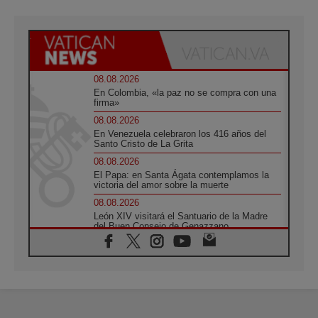
08.08.2026
En Colombia, «la paz no se compra con una
firma»
08.08.2026
En Venezuela celebraron los 416 años del
Santo Cristo de La Grita
08.08.2026
El Papa: en Santa Ágata contemplamos la
victoria del amor sobre la muerte
08.08.2026
León XIV visitará el Santuario de la Madre
del Buen Consejo de Genazzano
07.08.2026
Filipinas: el Vicariato Apostólico de Calapán
se convierte en diócesis
07.08.2026
Honduras: Los desplazados invisibles de una
crisis olvidada