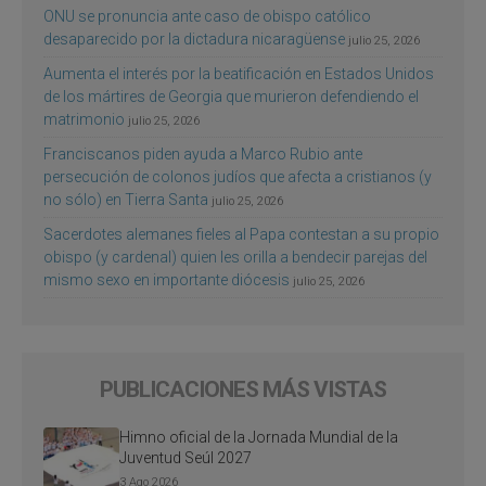
ONU se pronuncia ante caso de obispo católico
desaparecido por la dictadura nicaragüense
julio 25, 2026
Aumenta el interés por la beatificación en Estados Unidos
de los mártires de Georgia que murieron defendiendo el
matrimonio
julio 25, 2026
Franciscanos piden ayuda a Marco Rubio ante
persecución de colonos judíos que afecta a cristianos (y
no sólo) en Tierra Santa
julio 25, 2026
Sacerdotes alemanes fieles al Papa contestan a su propio
obispo (y cardenal) quien les orilla a bendecir parejas del
mismo sexo en importante diócesis
julio 25, 2026
PUBLICACIONES MÁS VISTAS
Himno oficial de la Jornada Mundial de la
Juventud Seúl 2027
3 Ago 2026