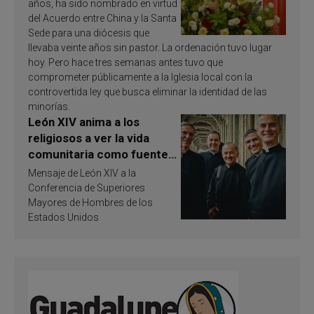
años, ha sido nombrado en virtud
del Acuerdo entre China y la Santa
Sede para una diócesis que
llevaba veinte años sin pastor. La ordenación tuvo lugar
hoy. Pero hace tres semanas antes tuvo que
comprometer públicamente a la Iglesia local con la
controvertida ley que busca eliminar la identidad de las
minorías.
León XIV anima a los
religiosos a ver la vida
comunitaria como fuente
de inspiración y
Mensaje de León XIV a la
santificación
Conferencia de Superiores
Mayores de Hombres de los
Estados Unidos