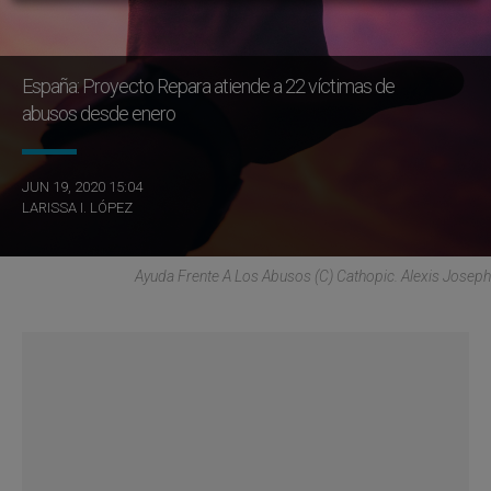
España: Proyecto Repara atiende a 22 víctimas de
abusos desde enero
JUN 19, 2020 15:04
LARISSA I. LÓPEZ
Ayuda Frente A Los Abusos (C) Cathopic. Alexis Joseph