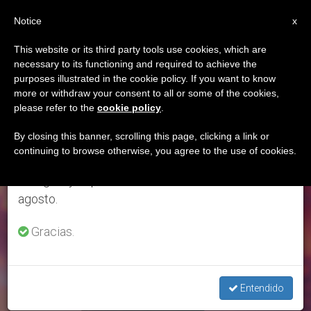
ES
Notice
×
x
Aviso importante
This website or its third party tools use cookies, which are
necessary to its functioning and required to achieve the
Del 27 de julio al 7 de agosto haremos la pausa
ETIQUETA
purposes illustrated in the cookie policy. If you want to know
anual, aprovechando que en el periodo de verano
Posts Tagged
more or withdraw your consent to all or some of the cookies,
please refer to the
cookie policy
.
se generan menos informaciones y también el
‘atención Psicológica’
consumo de las mismas disminuye.
By closing this banner, scrolling this page, clicking a link or
continuing to browse otherwise, you agree to the use of cookies.
Retomamos el trabajo ordinario de las ediciones
en inglés y español de ZENIT el lunes 10 de
ÚLTIMAS NOTICIAS
agosto.
Gracias.
Entendido