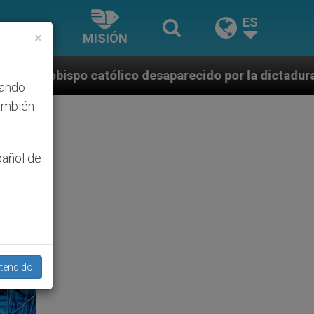
ES
×
MISIÓN
lico desaparecido por la dictadura nicaragüense
hando
ambién
pañol de
tendido