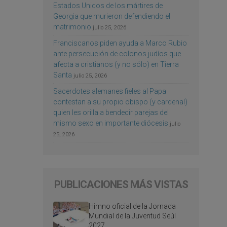
Estados Unidos de los mártires de
Georgia que murieron defendiendo el
matrimonio
julio 25, 2026
Franciscanos piden ayuda a Marco Rubio
ante persecución de colonos judíos que
afecta a cristianos (y no sólo) en Tierra
Santa
julio 25, 2026
Sacerdotes alemanes fieles al Papa
contestan a su propio obispo (y cardenal)
quien les orilla a bendecir parejas del
mismo sexo en importante diócesis
julio
25, 2026
PUBLICACIONES MÁS VISTAS
Himno oficial de la Jornada
Mundial de la Juventud Seúl
2027