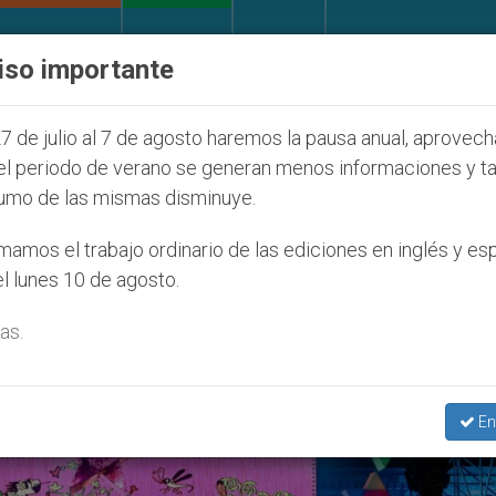
IGLESIA Y MUNDO
DOCUMENTOS
DONATIVOS
iso importante
027
ONU se pronuncia ante caso de obispo cató
7 de julio al 7 de agosto haremos la pausa anual, aprovec
el periodo de verano se generan menos informaciones y t
umo de las mismas disminuye.
o De La Catedral De Lima’
amos el trabajo ordinario de las ediciones en inglés y es
l lunes 10 de agosto.
as.
En