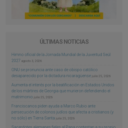
ÚLTIMAS NOTICIAS
Himno oficial de la Jornada Mundial de la Juventud Seúl
2027
agosto 3, 2026
ONU se pronuncia ante caso de obispo católico
desaparecido por la dictadura nicaragüense
julio 25, 2026
Aumenta el interés por la beatificación en Estados Unidos
de los mártires de Georgia que murieron defendiendo el
matrimonio
julio 25, 2026
Franciscanos piden ayuda a Marco Rubio ante
persecución de colonos judíos que afecta a cristianos (y
no sólo) en Tierra Santa
julio 25, 2026
Sacerdotes alemanes fieles al Papa contestan a su propio