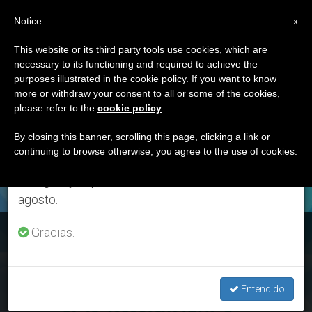
ES
Notice
×
x
Aviso importante
This website or its third party tools use cookies, which are
necessary to its functioning and required to achieve the
Del 27 de julio al 7 de agosto haremos la pausa
ETIQUETA
purposes illustrated in the cookie policy. If you want to know
anual, aprovechando que en el periodo de verano
Posts Tagged
more or withdraw your consent to all or some of the cookies,
please refer to the
cookie policy
.
se generan menos informaciones y también el
‘autocine’
consumo de las mismas disminuye.
By closing this banner, scrolling this page, clicking a link or
continuing to browse otherwise, you agree to the use of cookies.
Retomamos el trabajo ordinario de las ediciones
en inglés y español de ZENIT el lunes 10 de
ÚLTIMAS NOTICIAS
agosto.
El cine católico llega en autocine a Estados Unidos
Gracias.
SEP 21, 2020 18:45
Entendido
ROSA DIE ALCOLEA