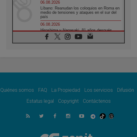
06.08.2026
Líbano: Reanudan los coloquios en Roma en
medio de tensiones y ataques en el sur del
país
06.08.2026
Hiroshima y Nagasaki, 81 años después.
Comienzan "Diez Días Oración por la Paz"
06.08.2026
Pizzaballa en Asís: los cristianos quieren
paz
06.08.2026
Sturla: La visita de León XIV será una buena
noticia para todo el Uruguay
06.08.2026
León XIV: La revolución del Evangelio
derriba los muros que separan
Quiénes somos
FAQ
La Propiedad
Los servicios
Difusión
06.08.2026
Estatus legal
Copyright
Contáctenos
La Iglesia en Ceuta: caridad y esperanza
frente al drama migratorio
06.08.2026
La visita del Papa a Perú será un tiempo de
gracia reconciliación y esperanza
06.08.2026
Cardenal Rossi: "La llegada del Papa León a