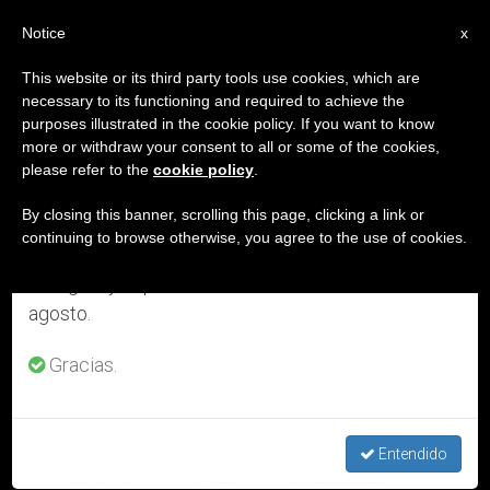
ES
Notice
×
x
Aviso importante
This website or its third party tools use cookies, which are
necessary to its functioning and required to achieve the
Del 27 de julio al 7 de agosto haremos la pausa
ETIQUETA
purposes illustrated in the cookie policy. If you want to know
anual, aprovechando que en el periodo de verano
Posts Tagged
more or withdraw your consent to all or some of the cookies,
please refer to the
cookie policy
.
se generan menos informaciones y también el
‘barnabitas’
consumo de las mismas disminuye.
By closing this banner, scrolling this page, clicking a link or
continuing to browse otherwise, you agree to the use of cookies.
Retomamos el trabajo ordinario de las ediciones
en inglés y español de ZENIT el lunes 10 de
ÚLTIMAS NOTICIAS
agosto.
Gracias.
Entendido