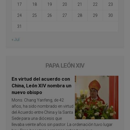
17
18
19
20
21
22
23
24
25
26
27
28
29
30
31
« Jul
PAPA LEÓN XIV
En virtud del acuerdo con
China, León XIV nombra un
nuevo obispo
Mons. Chang Yanfeng, de 42
años, ha sido nombrado en virtud
del Acuerdo entre China y la Santa
Sede para una diócesis que
llevaba veinte años sin pastor. La ordenación tuvo lugar