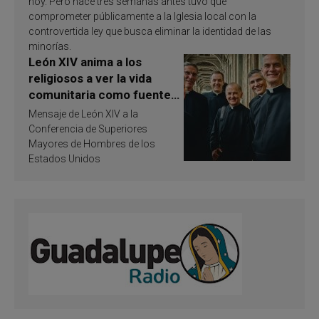
hoy. Pero hace tres semanas antes tuvo que
comprometer públicamente a la Iglesia local con la
controvertida ley que busca eliminar la identidad de las
minorías.
León XIV anima a los
religiosos a ver la vida
comunitaria como fuente
de inspiración y
Mensaje de León XIV a la
santificación
Conferencia de Superiores
Mayores de Hombres de los
Estados Unidos