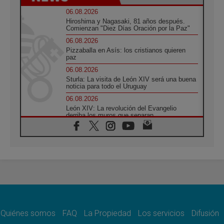
06.08.2026
Hiroshima y Nagasaki, 81 años después.
Comienzan "Diez Días Oración por la Paz"
06.08.2026
Pizzaballa en Asís: los cristianos quieren
paz
06.08.2026
Sturla: La visita de León XIV será una buena
noticia para todo el Uruguay
06.08.2026
León XIV: La revolución del Evangelio
derriba los muros que separan
06.08.2026
La Iglesia en Ceuta: caridad y esperanza
frente al drama migratorio
06.08.2026
La visita del Papa a Perú será un tiempo de
gracia reconciliación y esperanza
06.08.2026
Cardenal Rossi: "La llegada del Papa León a
Argentina es un homenaje a Francisco"
Quiénes somos
FAQ
La Propiedad
Los servicios
Difusión
06.08.2026