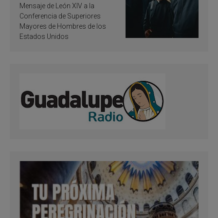
de inspiración y
Mensaje de León XIV a la
santificación
Conferencia de Superiores
Mayores de Hombres de los
Estados Unidos