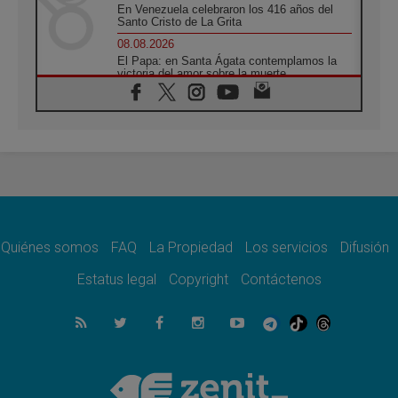
En Venezuela celebraron los 416 años del
Santo Cristo de La Grita
08.08.2026
El Papa: en Santa Ágata contemplamos la
victoria del amor sobre la muerte
08.08.2026
León XIV visitará el Santuario de la Madre
del Buen Consejo de Genazzano
07.08.2026
Filipinas: el Vicariato Apostólico de Calapán
se convierte en diócesis
07.08.2026
Honduras: Los desplazados invisibles de una
crisis olvidada
Quiénes somos
FAQ
La Propiedad
Los servicios
Difusión
07.08.2026
Bokalic: "En Argentina el Papa León señalará
Estatus legal
Copyright
Contáctenos
el compromiso del cristiano"
07.08.2026
La matanza de niños en Gaza no cesa: 300
muertos en 300 días
07.08.2026
Tagle: La guerra desfigura el mundo, solo la
revelación de Dios lo transfigura