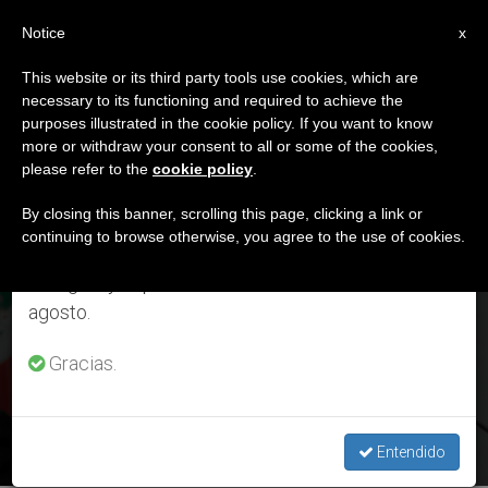
ES
Notice
×
x
Aviso importante
This website or its third party tools use cookies, which are
necessary to its functioning and required to achieve the
Del 27 de julio al 7 de agosto haremos la pausa
ETIQUETA
purposes illustrated in the cookie policy. If you want to know
anual, aprovechando que en el periodo de verano
Posts Tagged ‘bioma’
more or withdraw your consent to all or some of the cookies,
please refer to the
cookie policy
.
se generan menos informaciones y también el
consumo de las mismas disminuye.
By closing this banner, scrolling this page, clicking a link or
continuing to browse otherwise, you agree to the use of cookies.
ÚLTIMAS NOTICIAS
Retomamos el trabajo ordinario de las ediciones
en inglés y español de ZENIT el lunes 10 de
agosto.
México: Encuentro fundacional de la Red Eclesial Ecológica
Mesoamericana
Gracias.
SEP 30, 2019 17:32
LARISSA I. LÓPEZ
Entendido