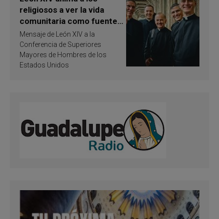
religiosos a ver la vida
comunitaria como fuente
de inspiración y
Mensaje de León XIV a la
santificación
Conferencia de Superiores
Mayores de Hombres de los
Estados Unidos