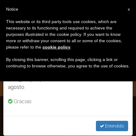
ES
Notice
×
x
Aviso importante
This website or its third party tools use cookies, which are
necessary to its functioning and required to achieve the
Del 27 de julio al 7 de agosto haremos la pausa
ETIQUETA
purposes illustrated in the cookie policy. If you want to know
anual, aprovechando que en el periodo de verano
Posts Tagged
more or withdraw your consent to all or some of the cookies,
please refer to the
cookie policy
.
se generan menos informaciones y también el
‘camilianos’
consumo de las mismas disminuye.
By closing this banner, scrolling this page, clicking a link or
continuing to browse otherwise, you agree to the use of cookies.
Retomamos el trabajo ordinario de las ediciones
en inglés y español de ZENIT el lunes 10 de
ÚLTIMAS NOTICIAS
agosto.
Gracias.
Giuseppina Vannini: Una dedicación continua y silenciosa a
los enfermos
Entendido
OCT 13, 2019 20:10