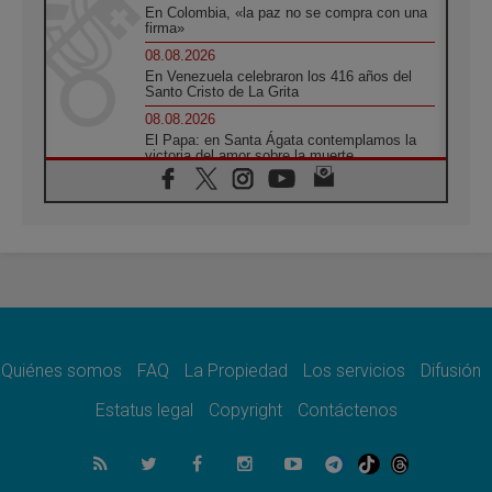
En Colombia, «la paz no se compra con una
firma»
08.08.2026
En Venezuela celebraron los 416 años del
Santo Cristo de La Grita
08.08.2026
El Papa: en Santa Ágata contemplamos la
victoria del amor sobre la muerte
08.08.2026
León XIV visitará el Santuario de la Madre
del Buen Consejo de Genazzano
07.08.2026
Filipinas: el Vicariato Apostólico de Calapán
se convierte en diócesis
07.08.2026
Honduras: Los desplazados invisibles de una
crisis olvidada
Quiénes somos
FAQ
La Propiedad
Los servicios
Difusión
07.08.2026
Bokalic: "En Argentina el Papa León señalará
Estatus legal
Copyright
Contáctenos
el compromiso del cristiano"
07.08.2026
La matanza de niños en Gaza no cesa: 300
muertos en 300 días