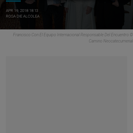
APR 19, 2018 18:13
ROSA DIE ALCOLEA
Francisco Con El Equipo Internacional Responsable Del Encuentro ©
Camino Neocatecumenal