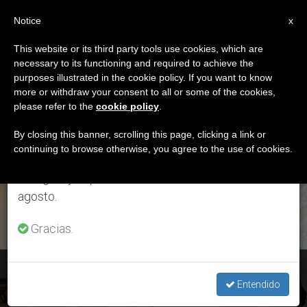
ES
Notice
×
x
Aviso importante
This website or its third party tools use cookies, which are
necessary to its functioning and required to achieve the
Del 27 de julio al 7 de agosto haremos la pausa
ETIQUETA
purposes illustrated in the cookie policy. If you want to know
anual, aprovechando que en el periodo de verano
Posts Tagged ‘Camino
more or withdraw your consent to all or some of the cookies,
please refer to the
cookie policy
.
se generan menos informaciones y también el
Necatecumenal’
consumo de las mismas disminuye.
By closing this banner, scrolling this page, clicking a link or
continuing to browse otherwise, you agree to the use of cookies.
Retomamos el trabajo ordinario de las ediciones
en inglés y español de ZENIT el lunes 10 de
ÚLTIMAS NOTICIAS
agosto.
Gracias.
50º aniversario Camino Neocatecumenal: El Papa recibe al
equipo responsable
Entendido