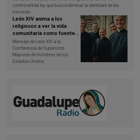
controvertida ley que busca eliminar la identidad de las
minorías.
León XIV anima a los
religiosos a ver la vida
comunitaria como fuente
de inspiración y
Mensaje de León XIV a la
santificación
Conferencia de Superiores
Mayores de Hombres de los
Estados Unidos