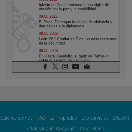
Iglesia en Ceuta convoca a una vigilia de
oración por la paz y la estabilidad
09.08.2026
El Papa: Detengan la espiral de violencia y
den cabida a la diplomacia
09.08.2026
León XIV: Confiar en Dios, no desesperarnos
en la oscuridad
08.08.2026
En Castel Gandolfo, el tapiz de Raffaello
sobre el sermón de San Pablo
08.08.2026
En Colombia, «la paz no se compra con una
firma»
08.08.2026
En Venezuela celebraron los 416 años del
Santo Cristo de La Grita
08.08.2026
El Papa: en Santa Ágata contemplamos la
victoria del amor sobre la muerte
Quiénes somos
FAQ
La Propiedad
Los servicios
Difusión
08.08.2026
León XIV visitará el Santuario de la Madre
Estatus legal
Copyright
Contáctenos
del Buen Consejo de Genazzano