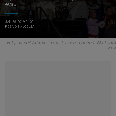
estar»
JAN 26, 2019 01:00
ROSA DIE ALCOLEA
El Papa Reza El Via Crucis Con Los Jóvenes En Panamá © JMJ Panamá
2019