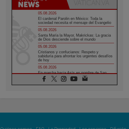
05.08.2026
El cardenal Parolin en México: Toda la
sociedad necesita el mensaje del Evangelio
05.08.2026
Santa María la Mayor, Makrickas: La gracia
de Dios desciende sobre el mundo
05.08.2026
Cristianos y confucianos: Respeto y
sabiduría para afrontar los urgentes desafíos
de hoy
05.08.2026
En marcha hacia Asís en nombre de San
Francisco, a la espera de León
05.08.2026
Venezuela, Padre Pagniello: "En medio del
dolor, una Iglesia que no se rinde"
05.08.2026
La Fuerza del "Círculo de Héroes" con el
Papa en la Audiencia General
05.08.2026
Nuncio en Ucrania: Preocupa escuchar a
quienes bendicen la guerra