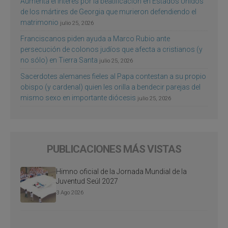
Aumenta el interés por la beatificación en Estados Unidos
de los mártires de Georgia que murieron defendiendo el
matrimonio
julio 25, 2026
Franciscanos piden ayuda a Marco Rubio ante
persecución de colonos judíos que afecta a cristianos (y
no sólo) en Tierra Santa
julio 25, 2026
Sacerdotes alemanes fieles al Papa contestan a su propio
obispo (y cardenal) quien les orilla a bendecir parejas del
mismo sexo en importante diócesis
julio 25, 2026
PUBLICACIONES MÁS VISTAS
Himno oficial de la Jornada Mundial de la
Juventud Seúl 2027
3 Ago 2026