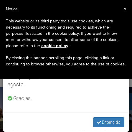
ES
Notice
×
x
Aviso importante
This website or its third party tools use cookies, which are
necessary to its functioning and required to achieve the
Del 27 de julio al 7 de agosto haremos la pausa
ETIQUETA
purposes illustrated in the cookie policy. If you want to know
anual, aprovechando que en el periodo de verano
Posts Tagged ‘Campo
more or withdraw your consent to all or some of the cookies,
please refer to the
cookie policy
.
se generan menos informaciones y también el
De Santa María La
consumo de las mismas disminuye.
By closing this banner, scrolling this page, clicking a link or
continuing to browse otherwise, you agree to the use of cookies.
Antigua’
Retomamos el trabajo ordinario de las ediciones
en inglés y español de ZENIT el lunes 10 de
agosto.
ÚLTIMAS NOTICIAS
Gracias.
Entendido
Papa Francisco: «Padre, como María queremos aprender a