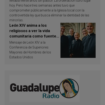
llevaba veinte años sin pastor. La ordenación tuvo lugar
hoy. Pero hace tres semanas antes tuvo que
comprometer públicamente a la Iglesia local con la
controvertida ley que busca eliminar la identidad de las
minorías.
León XIV anima a los
religiosos a ver la vida
comunitaria como fuente
de inspiración y
Mensaje de León XIV a la
santificación
Conferencia de Superiores
Mayores de Hombres de los
Estados Unidos