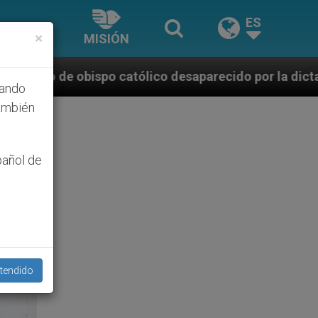
ES
×
MISIÓN
lico desaparecido por la dictadura nicaragüense
hando
ambién
pañol de
tendido