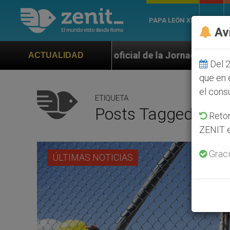
PAPA LEÓN XIV
ROMA
Av
o oficial de la Jornada Mundial de la Juventud Seúl 2
ACTUALIDAD
Del 2
que en 
el cons
ETIQUETA
Posts Tagged ‘carc
Retom
ZENIT e
Graci
ÚLTIMAS NOTICIAS