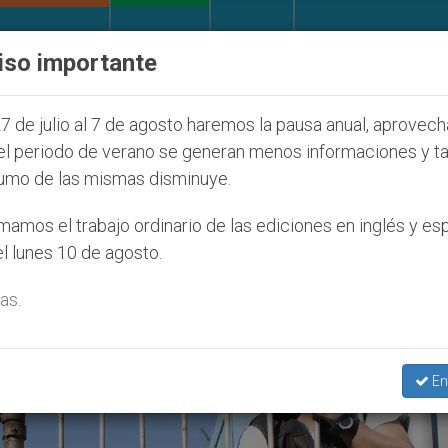
IGLESIA Y MUNDO
DOCUMENTOS
DONATIVOS
iso importante
027
ONU se pronuncia ante caso de obispo cató
7 de julio al 7 de agosto haremos la pausa anual, aprovec
el periodo de verano se generan menos informaciones y t
umo de las mismas disminuye.
eles’
amos el trabajo ordinario de las ediciones en inglés y es
l lunes 10 de agosto.
as.
En