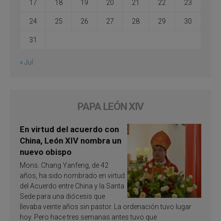
17
18
19
20
21
22
23
24
25
26
27
28
29
30
31
« Jul
PAPA LEÓN XIV
En virtud del acuerdo con
China, León XIV nombra un
nuevo obispo
Mons. Chang Yanfeng, de 42
años, ha sido nombrado en virtud
del Acuerdo entre China y la Santa
Sede para una diócesis que
llevaba veinte años sin pastor. La ordenación tuvo lugar
hoy. Pero hace tres semanas antes tuvo que