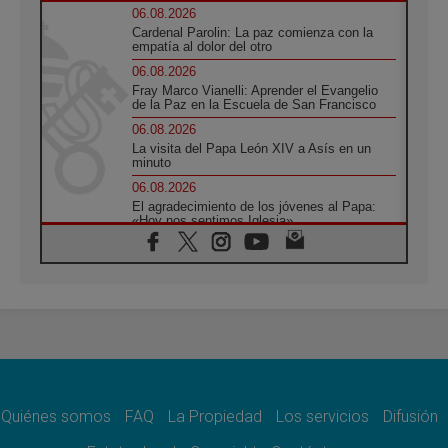
06.08.2026
Cardenal Parolin: La paz comienza con la
empatía al dolor del otro
06.08.2026
Fray Marco Vianelli: Aprender el Evangelio
de la Paz en la Escuela de San Francisco
06.08.2026
La visita del Papa León XIV a Asís en un
minuto
06.08.2026
El agradecimiento de los jóvenes al Papa:
«Hoy nos sentimos Iglesia»
06.08.2026
Líbano: Reanudan los coloquios en Roma en
medio de tensiones y ataques en el sur del
país
06.08.2026
Hiroshima y Nagasaki, 81 años después.
Comienzan "Diez Días Oración por la Paz"
06.08.2026
Pizzaballa en Asís: los cristianos quieren
paz
Quiénes somos
FAQ
La Propiedad
Los servicios
Difusión
06.08.2026