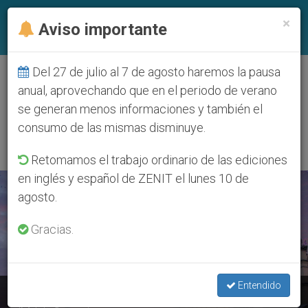
ES
×
Aviso importante
Del 27 de julio al 7 de agosto haremos la pausa
ETIQUETA
anual, aprovechando que en el periodo de verano
Posts Tagged
se generan menos informaciones y también el
‘cardenal Rylko’
consumo de las mismas disminuye.
Retomamos el trabajo ordinario de las ediciones
en inglés y español de ZENIT el lunes 10 de
ÚLTIMAS NOTICIAS
agosto.
Gracias.
Entendido
Francisco y los jóvenes atravesarán una Puerta Santa en la