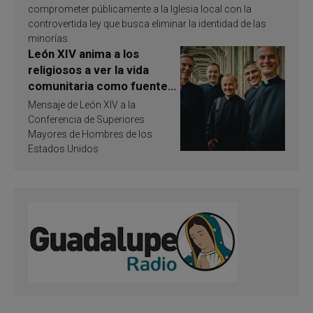
comprometer públicamente a la Iglesia local con la
controvertida ley que busca eliminar la identidad de las
minorías.
León XIV anima a los
religiosos a ver la vida
comunitaria como fuente
de inspiración y
Mensaje de León XIV a la
santificación
Conferencia de Superiores
Mayores de Hombres de los
Estados Unidos