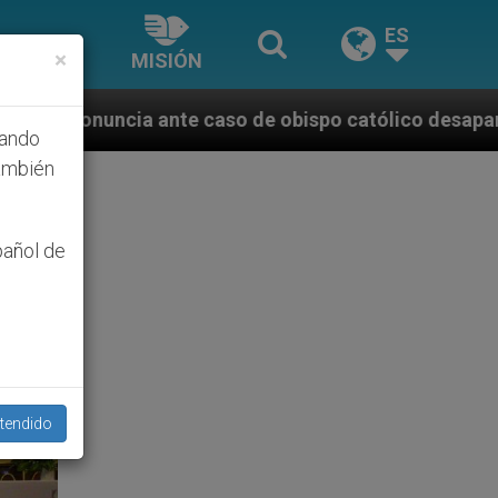
ES
×
MISIÓN
 de obispo católico desaparecido por la dictadura ni
hando
ambién
pañol de
tendido