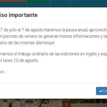
IGLESIA Y MUNDO
DOCUMENTOS
DONATIVOS
iso importante
Juventud Seúl 2027
ONU se pronuncia ante caso
7 de julio al 7 de agosto haremos la pausa anual, aprovec
el periodo de verano se generan menos informaciones y t
umo de las mismas disminuye.
enal Sergio Obeso Rivera’
amos el trabajo ordinario de las ediciones en inglés y es
l lunes 10 de agosto.
as.
En