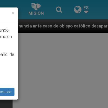
ES
×
MISIÓN
e caso de obispo católico desaparecido por la dictad
hando
ambién
pañol de
tendido