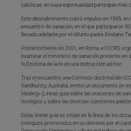
católicas, en cuya espiritualidad participan más 
Este descubrimiento cobró impulso en 1995, en S
encuentro de sanación, en el que participaron 30
llevado adelante por el difunto padre Emiliano Tar
Posteriormente en 2001, en Roma, el ICCRS organi
examinar el ministerio de sanación presente en 
la Doctrina de la fe en una Instrucción ad hoc.
Tras el encuentro, una Comisión doctrinal del I
Sandhursty, Australia, emitió un documento en in
Healing» (Líneas guía sobre las oraciones de sana
teológico y sobre las diversas cuestiones pastor
Estas líneas guía se sitúan en la línea de los d
coloquios promovidos en su diócesis por el car
Renovación Carismática, y fruto del trabajo de u