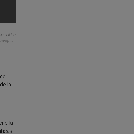
ritual De
vangelio.
e
omo
de la
ene la
áticas