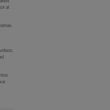
zados
ir al
arismas
viduos,
ad
ntos
nce