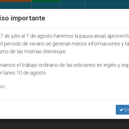
IGLESIA Y MUNDO
DOCUMENTOS
DONATIVOS
iso importante
 de la Juventud Seúl 2027
ONU se pronuncia ant
7 de julio al 7 de agosto haremos la pausa anual, aprovec
el periodo de verano se generan menos informaciones y t
umo de las mismas disminuye.
smatica’
amos el trabajo ordinario de las ediciones en inglés y es
l lunes 10 de agosto.
as.
En
n