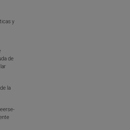
ticas y
e
uda de
lar
de la
leerse-
mente