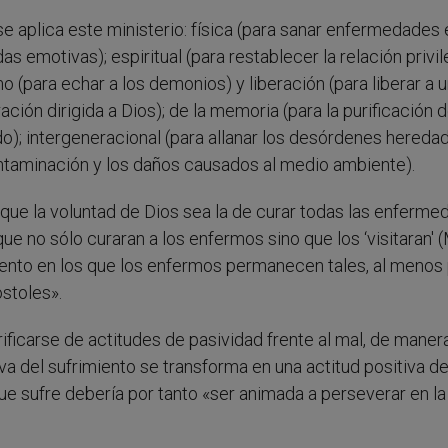
e aplica este ministerio: física (para sanar enfermedades 
das emotivas); espiritual (para restablecer la relación privi
 (para echar a los demonios) y liberación (para liberar a 
ación dirigida a Dios); de la memoria (para la purificación 
o); intergeneracional (para allanar los desórdenes hereda
 contaminación y los daños causados al medio ambiente).
que la voluntad de Dios sea la de curar todas las enferm
que no sólo curaran a los enfermos sino que los ‘visitaran' 
ento en los que los enfermos permanecen tales, al menos 
stoles».
urificarse de actitudes de pasividad frente al mal, de maner
va del sufrimiento se transforma en una actitud positiva de
ue sufre debería por tanto «ser animada a perseverar en la