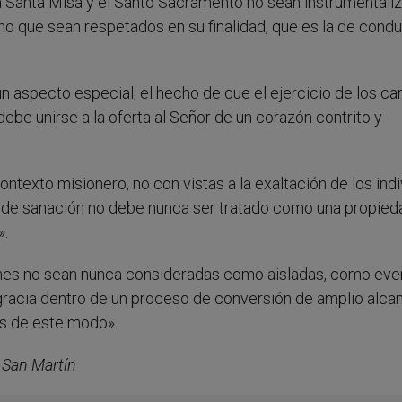
a Santa Misa y el Santo Sacramento no sean instrumentali
no que sean respetados en su finalidad, que es la de conduc
n aspecto especial, el hecho de que el ejercicio de los c
be unirse a la oferta al Señor de un corazón contrito y
texto misionero, no con vistas a la exaltación de los indi
a de sanación no debe nunca ser tratado como una propied
».
ones no sean nunca consideradas como aisladas, como eve
racia dentro de un proceso de conversión de amplio alca
as de este modo».
s San Martín