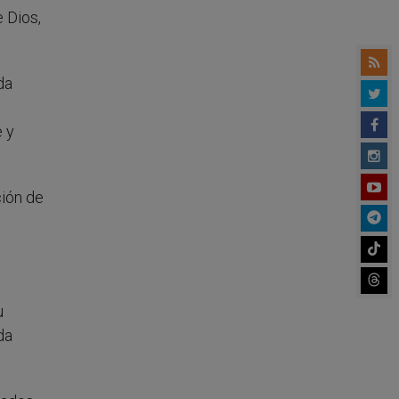
e Dios,
da
e y
ción de
u
da