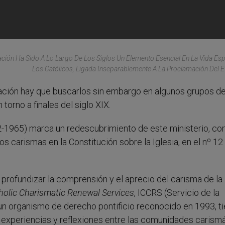
ación Ha Sido A Lo Largo De Los Siglos Un Elemento Esencial En La Vida Espi
Los Católicos, Ligada Inseparablemente A La Proclamación Del E
nación hay que buscarlos sin embargo en algunos grupos d
torno a finales del siglo XIX.
1962-1965) marca un redescubrimiento de este ministerio, c
 carismas en la Constitución sobre la Iglesia, en el nº 12 
ofundizar la comprensión y el aprecio del carisma de la
holic Charismatic Renewal Services
, ICCRS (Servicio de la
un organismo de derecho pontificio reconocido en 1993, ti
 experiencias y reflexiones entre las comunidades carism