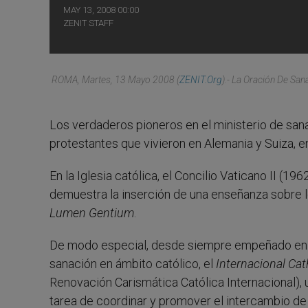
MAY 13, 2008 00:00
ZENIT STAFF
ROMA, Martes, 13 Mayo 2008 (
ZENIT.org
).- La Oración De San
Los verdaderos pioneros en el ministerio de sa
protestantes que vivieron en Alemania y Suiza, en 
En la Iglesia católica, el Concilio Vaticano II (
demuestra la inserción de una enseñanza sobre los
Lumen Gentium
.
De modo especial, desde siempre empeñado en pr
sanación en ámbito católico, el
Internacional Cat
Renovación Carismática Católica Internacional), 
tarea de coordinar y promover el intercambio de