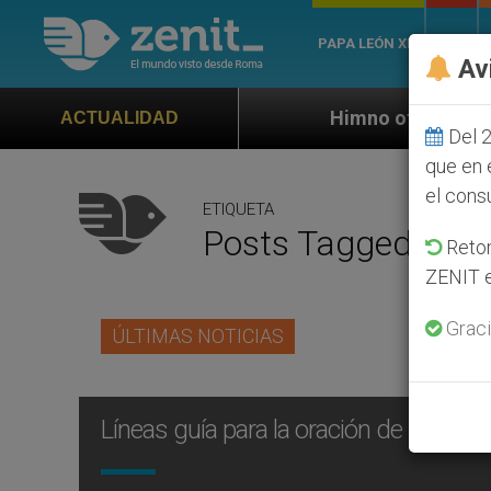
PAPA LEÓN XIV
ROMA
Av
Himno oficial de la Jornada Mundial
ACTUALIDAD
Del 2
que en 
el cons
ETIQUETA
Posts Tagged ‘cari
Retom
ZENIT e
Graci
ÚLTIMAS NOTICIAS
Líneas guía para la oración de sanació