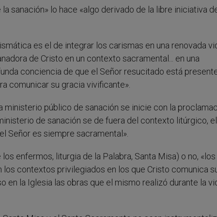
a sanación» lo hace «algo derivado de la libre iniciativa d
rismática es el de integrar los carismas en una renovada vi
nadora de Cristo en un contexto sacramental... en una
funda conciencia de que el Señor resucitado está present
a comunicar su gracia vivificante».
a ministerio público de sanación se inicie con la proclama
inisterio de sanación se de fuera del contexto litúrgico, el
el Señor es siempre sacramental».
los enfermos, liturgia de la Palabra, Santa Misa) o no, «los
 los contextos privilegiados en los que Cristo comunica s
 en la Iglesia las obras que el mismo realizó durante la vi