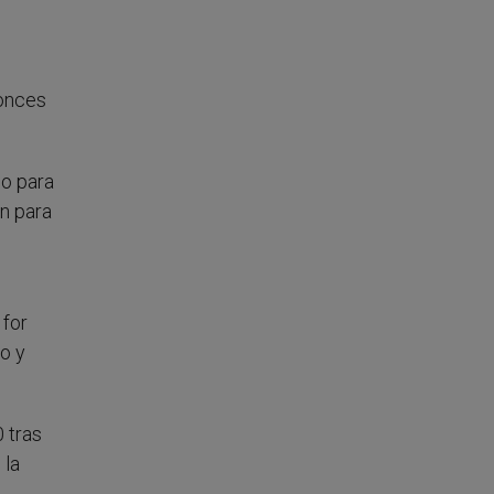
tonces
io para
n para
 for
co y
 tras
 la