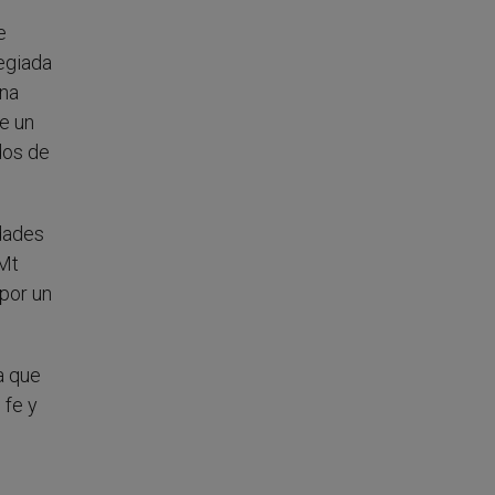
e
legiada
una
de un
dos de
edades
(Mt
por un
a que
 fe y