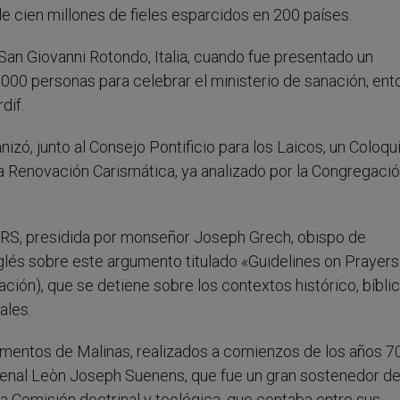
de cien millones de fieles esparcidos en 200 países.
an Giovanni Rotondo, Italia, cuando fue presentado un
.000 personas para celebrar el ministerio de sanación, en
dif.
zó, junto al Consejo Pontificio para los Laicos, un Coloqu
la Renovación Carismática, ya analizado por la Congregació
CCRS, presidida por monseñor Joseph Grech, obispo de
glés sobre este argumento titulado «Guidelines on Prayers
ción), que se detiene sobre los contextos histórico, bíbli
ales.
ocumentos de Malinas, realizados a comienzos de los años 70
denal Leòn Joseph Suenens, que fue un gran sostenedor de
na Comisión doctrinal y teológica, que contaba entre sus