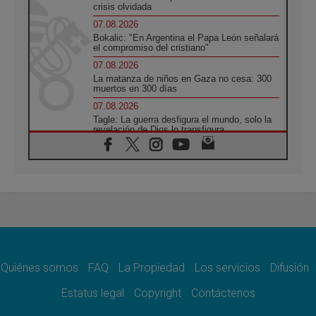
crisis olvidada
07.08.2026
Bokalic: "En Argentina el Papa León señalará
el compromiso del cristiano"
07.08.2026
La matanza de niños en Gaza no cesa: 300
muertos en 300 días
07.08.2026
Tagle: La guerra desfigura el mundo, solo la
revelación de Dios lo transfigura
07.08.2026
Presentada la Trienal de Arte de las
Universidades Católicas: «Exercises in
Empathy»
07.08.2026
Fortunatus Nwachukwu: la comunicación
como misión al servicio del Evangelio
07.08.2026
SIGNIS 2026, dar voz a las religiosas en el
espacio público
Quiénes somos
FAQ
La Propiedad
Los servicios
Difusión
07.08.2026
Estatus legal
Copyright
Contáctenos
Lanzan un proyecto de empoderamiento
digital para mujeres líderes en África