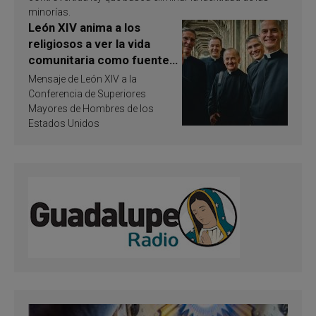
minorías.
León XIV anima a los
religiosos a ver la vida
comunitaria como fuente
de inspiración y
Mensaje de León XIV a la
santificación
Conferencia de Superiores
Mayores de Hombres de los
Estados Unidos