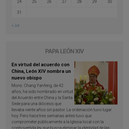
24
25
26
27
28
29
30
31
« Jul
PAPA LEÓN XIV
En virtud del acuerdo con
China, León XIV nombra un
nuevo obispo
Mons. Chang Yanfeng, de 42
años, ha sido nombrado en virtud
del Acuerdo entre China y la Santa
Sede para una diócesis que
llevaba veinte años sin pastor. La ordenación tuvo lugar
hoy. Pero hace tres semanas antes tuvo que
comprometer públicamente a la Iglesia local con la
controvertida ley que busca eliminar la identidad de las