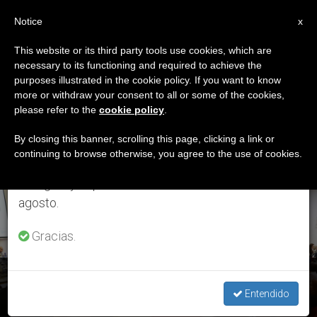
ES
Notice
×
x
Aviso importante
This website or its third party tools use cookies, which are
necessary to its functioning and required to achieve the
Del 27 de julio al 7 de agosto haremos la pausa
ETIQUETA
purposes illustrated in the cookie policy. If you want to know
anual, aprovechando que en el periodo de verano
Posts Tagged ‘carta
more or withdraw your consent to all or some of the cookies,
please refer to the
cookie policy
.
se generan menos informaciones y también el
De Benedicto’
consumo de las mismas disminuye.
By closing this banner, scrolling this page, clicking a link or
continuing to browse otherwise, you agree to the use of cookies.
Retomamos el trabajo ordinario de las ediciones
en inglés y español de ZENIT el lunes 10 de
ÚLTIMAS NOTICIAS
agosto.
Gracias.
Benedicto XVI: “Contra el ateísmo y el radicalismo
integralista sirve una concepción de Estado que convenza”.
Entendido