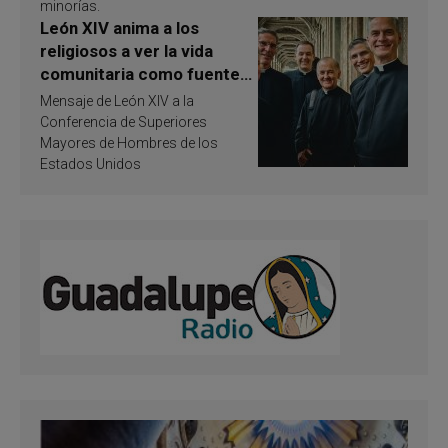
minorías.
León XIV anima a los
religiosos a ver la vida
comunitaria como fuente
de inspiración y
Mensaje de León XIV a la
santificación
Conferencia de Superiores
Mayores de Hombres de los
Estados Unidos