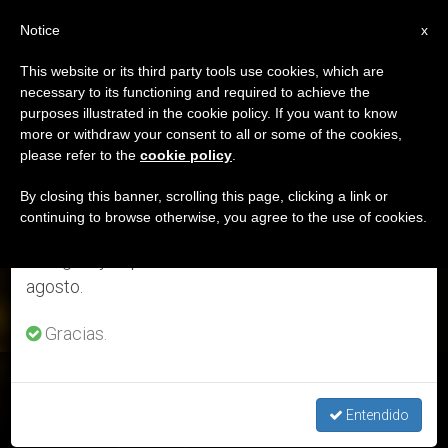
ES
Notice
×
x
Aviso importante
This website or its third party tools use cookies, which are
necessary to its functioning and required to achieve the
Del 27 de julio al 7 de agosto haremos la pausa
ETIQUETA
purposes illustrated in the cookie policy. If you want to know
anual, aprovechando que en el periodo de verano
Posts Tagged ‘caso
more or withdraw your consent to all or some of the cookies,
please refer to the
cookie policy
.
se generan menos informaciones y también el
Pell’
consumo de las mismas disminuye.
By closing this banner, scrolling this page, clicking a link or
continuing to browse otherwise, you agree to the use of cookies.
Retomamos el trabajo ordinario de las ediciones
en inglés y español de ZENIT el lunes 10 de
ÚLTIMAS NOTICIAS
agosto.
Gracias.
Cardenal Pell: El Tribunal Supremo se demora en decidir si
escuchan la apelación
Entendido