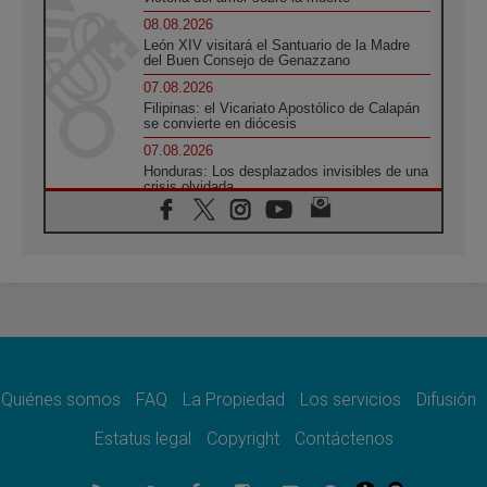
08.08.2026
León XIV visitará el Santuario de la Madre
del Buen Consejo de Genazzano
07.08.2026
Filipinas: el Vicariato Apostólico de Calapán
se convierte en diócesis
07.08.2026
Honduras: Los desplazados invisibles de una
crisis olvidada
07.08.2026
Bokalic: "En Argentina el Papa León señalará
el compromiso del cristiano"
07.08.2026
La matanza de niños en Gaza no cesa: 300
muertos en 300 días
07.08.2026
Tagle: La guerra desfigura el mundo, solo la
revelación de Dios lo transfigura
Quiénes somos
FAQ
La Propiedad
Los servicios
Difusión
07.08.2026
Presentada la Trienal de Arte de las
Estatus legal
Copyright
Contáctenos
Universidades Católicas: «Exercises in
Empathy»
07.08.2026