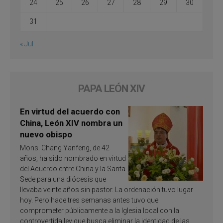
24
25
26
27
28
29
30
31
« Jul
PAPA LEÓN XIV
En virtud del acuerdo con
China, León XIV nombra un
nuevo obispo
Mons. Chang Yanfeng, de 42
años, ha sido nombrado en virtud
del Acuerdo entre China y la Santa
Sede para una diócesis que
llevaba veinte años sin pastor. La ordenación tuvo lugar
hoy. Pero hace tres semanas antes tuvo que
comprometer públicamente a la Iglesia local con la
controvertida ley que busca eliminar la identidad de las