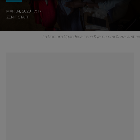
MAR 04, 2020 17:17
ZENIT STAFF
La Doctora Ugandesa Irene Kyamummi © Harambee