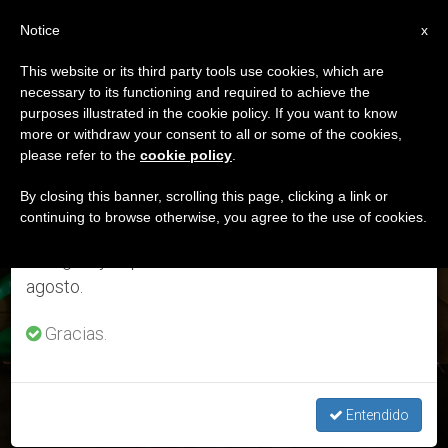
ES
Notice
×
x
Aviso importante
This website or its third party tools use cookies, which are
necessary to its functioning and required to achieve the
Del 27 de julio al 7 de agosto haremos la pausa
ETIQUETA
purposes illustrated in the cookie policy. If you want to know
anual, aprovechando que en el periodo de verano
Posts Tagged ‘Child
more or withdraw your consent to all or some of the cookies,
please refer to the
cookie policy
.
se generan menos informaciones y también el
Health Project’
consumo de las mismas disminuye.
By closing this banner, scrolling this page, clicking a link or
continuing to browse otherwise, you agree to the use of cookies.
Retomamos el trabajo ordinario de las ediciones
en inglés y español de ZENIT el lunes 10 de
ÚLTIMAS NOTICIAS
agosto.
Gracias.
Uganda: La doctora Irene Kyamummi, Premio Harambee
2020
Entendido