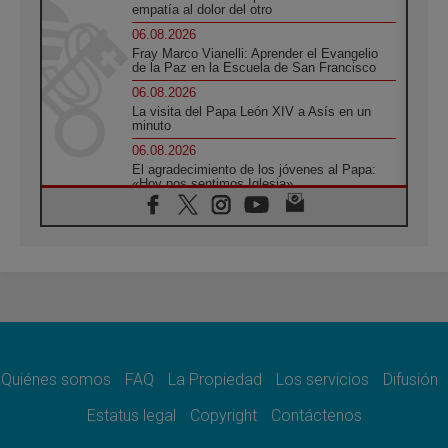
empatía al dolor del otro
06.08.2026
Fray Marco Vianelli: Aprender el Evangelio
de la Paz en la Escuela de San Francisco
06.08.2026
La visita del Papa León XIV a Asís en un
minuto
06.08.2026
El agradecimiento de los jóvenes al Papa:
«Hoy nos sentimos Iglesia»
06.08.2026
Líbano: Reanudan los coloquios en Roma en
medio de tensiones y ataques en el sur del
país
06.08.2026
Hiroshima y Nagasaki, 81 años después.
Comienzan "Diez Días Oración por la Paz"
06.08.2026
Pizzaballa en Asís: los cristianos quieren
paz
Quiénes somos
FAQ
La Propiedad
Los servicios
Difusión
06.08.2026
Estatus legal
Copyright
Contáctenos
Sturla: La visita de León XIV será una buena
noticia para todo el Uruguay