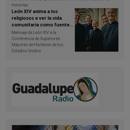
minorías.
León XIV anima a los
religiosos a ver la vida
comunitaria como fuente
de inspiración y
Mensaje de León XIV a la
santificación
Conferencia de Superiores
Mayores de Hombres de los
Estados Unidos