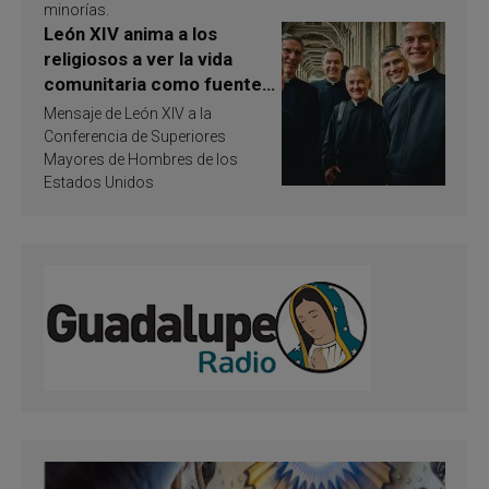
minorías.
León XIV anima a los
religiosos a ver la vida
comunitaria como fuente
de inspiración y
Mensaje de León XIV a la
santificación
Conferencia de Superiores
Mayores de Hombres de los
Estados Unidos