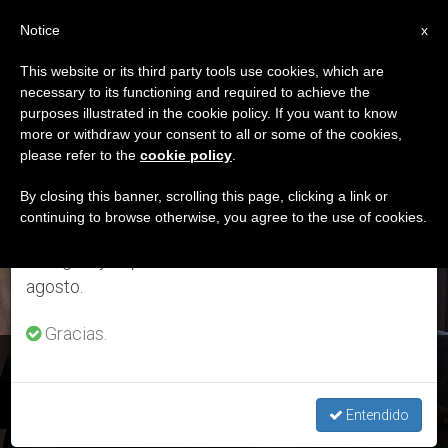
ES
Notice
×
x
Aviso importante
This website or its third party tools use cookies, which are
necessary to its functioning and required to achieve the
Del 27 de julio al 7 de agosto haremos la pausa
ETIQUETA
purposes illustrated in the cookie policy. If you want to know
anual, aprovechando que en el periodo de verano
Posts Tagged ‘comité’
more or withdraw your consent to all or some of the cookies,
please refer to the
cookie policy
.
se generan menos informaciones y también el
consumo de las mismas disminuye.
By closing this banner, scrolling this page, clicking a link or
continuing to browse otherwise, you agree to the use of cookies.
ÚLTIMAS NOTICIAS
Retomamos el trabajo ordinario de las ediciones
en inglés y español de ZENIT el lunes 10 de
agosto.
Gracias.
La colecta 'El Papa por Ucrania' será gestionada con total
transparencia
Entendido