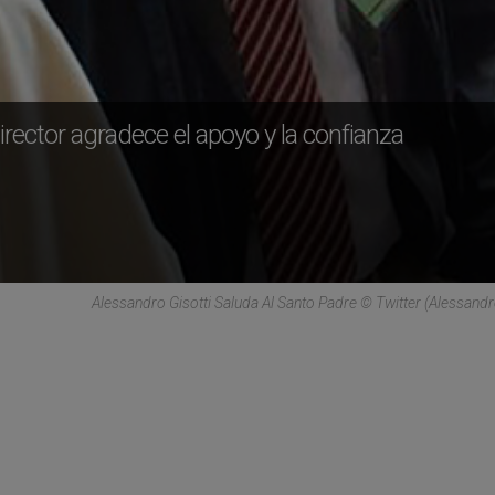
irector agradece el apoyo y la confianza
Alessandro Gisotti Saluda Al Santo Padre © Twitter (Alessandro