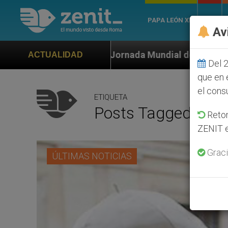
PAPA LEÓN XIV
ROMA
Av
 Jornada Mundial de la Juventud Seúl 2027
ONU
ACTUALIDAD
Del 2
que en 
el cons
ETIQUETA
Posts Tagged ‘co
Retom
ZENIT e
Graci
ÚLTIMAS NOTICIAS