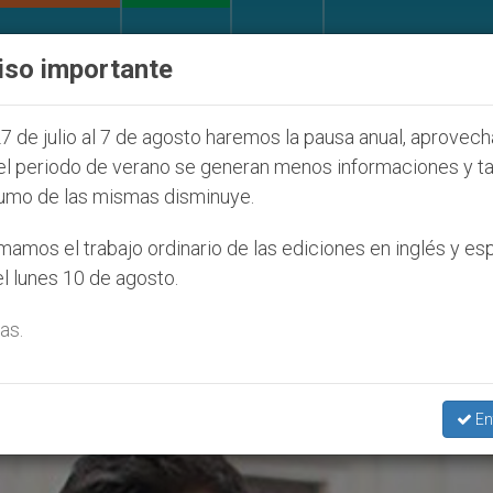
IGLESIA Y MUNDO
DOCUMENTOS
DONATIVOS
iso importante
 se pronuncia ante caso de obispo católico desaparec
7 de julio al 7 de agosto haremos la pausa anual, aprovec
el periodo de verano se generan menos informaciones y t
umo de las mismas disminuye.
mpañeros’
amos el trabajo ordinario de las ediciones en inglés y es
l lunes 10 de agosto.
as.
En