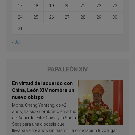
17
18
19
20
21
22
23
24
25
26
27
28
29
30
31
« Jul
PAPA LEÓN XIV
En virtud del acuerdo con
China, León XIV nombra un
nuevo obispo
Mons. Chang Yanfeng, de 42
años, ha sido nombrado en virtud
del Acuerdo entre China y la Santa
Sede para una diócesis que
llevaba veinte años sin pastor. La ordenación tuvo lugar