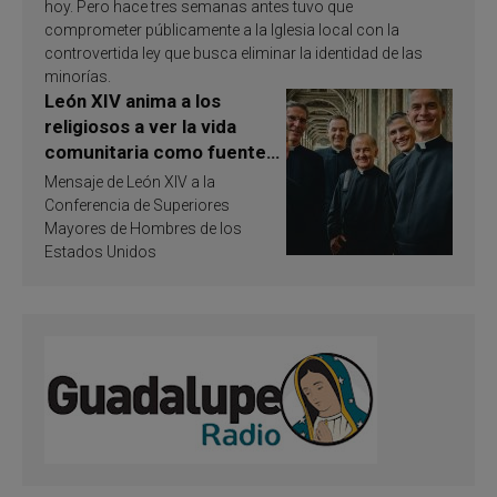
hoy. Pero hace tres semanas antes tuvo que
comprometer públicamente a la Iglesia local con la
controvertida ley que busca eliminar la identidad de las
minorías.
León XIV anima a los
religiosos a ver la vida
comunitaria como fuente
de inspiración y
Mensaje de León XIV a la
santificación
Conferencia de Superiores
Mayores de Hombres de los
Estados Unidos