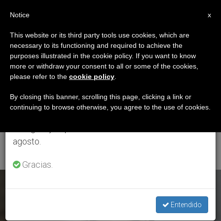
ES
Notice
×
x
Aviso importante
This website or its third party tools use cookies, which are
necessary to its functioning and required to achieve the
Del 27 de julio al 7 de agosto haremos la pausa
ETIQUETA
purposes illustrated in the cookie policy. If you want to know
anual, aprovechando que en el periodo de verano
Posts Tagged
more or withdraw your consent to all or some of the cookies,
please refer to the
cookie policy
.
se generan menos informaciones y también el
‘Congreso De
consumo de las mismas disminuye.
By closing this banner, scrolling this page, clicking a link or
continuing to browse otherwise, you agree to the use of cookies.
Misericordia De
Retomamos el trabajo ordinario de las ediciones
en inglés y español de ZENIT el lunes 10 de
Francia’
agosto.
Gracias.
ÚLTIMAS NOTICIAS
Entendido