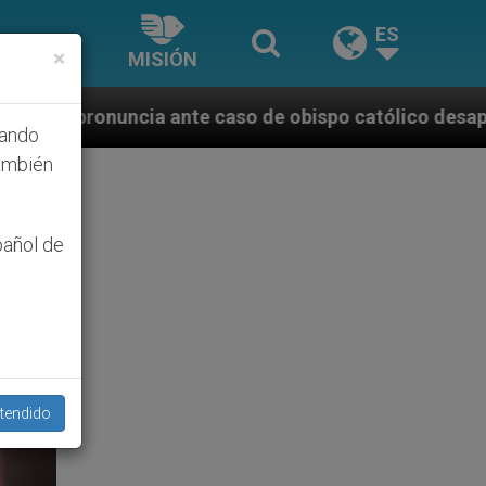
ES
×
MISIÓN
aso de obispo católico desaparecido por la dictadura
hando
ambién
pañol de
tendido