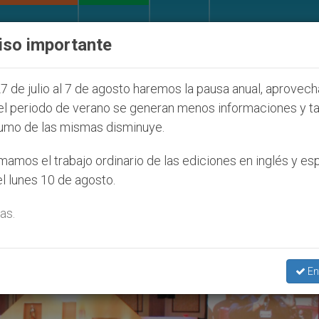
IGLESIA Y MUNDO
DOCUMENTOS
DONATIVOS
iso importante
la Juventud Seúl 2027
ONU se pronuncia ante c
7 de julio al 7 de agosto haremos la pausa anual, aprovec
el periodo de verano se generan menos informaciones y t
umo de las mismas disminuye.
reso Nacional Católico’
amos el trabajo ordinario de las ediciones en inglés y es
l lunes 10 de agosto.
as.
En