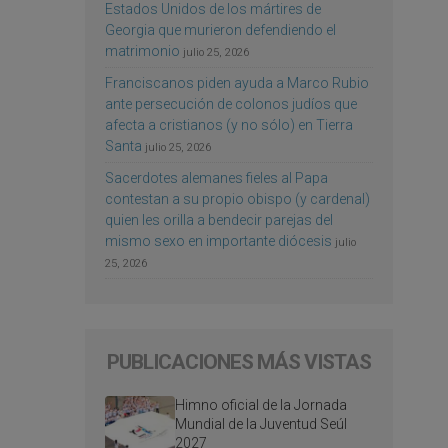
Estados Unidos de los mártires de
Georgia que murieron defendiendo el
matrimonio
julio 25, 2026
Franciscanos piden ayuda a Marco Rubio
ante persecución de colonos judíos que
afecta a cristianos (y no sólo) en Tierra
Santa
julio 25, 2026
Sacerdotes alemanes fieles al Papa
contestan a su propio obispo (y cardenal)
quien les orilla a bendecir parejas del
mismo sexo en importante diócesis
julio
25, 2026
PUBLICACIONES MÁS VISTAS
Himno oficial de la Jornada
Mundial de la Juventud Seúl
2027